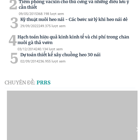
2
Tiêm phòng vacxin cho thú cưng và những điều lưu ý
cần thiết
09/05/2015
368.198 lượt xem
3
Kỹ thuật nuôi heo nái - Các bước xử lý khi heo nái đẻ
29/09/2022
249.375 lượt xem
4
Hạch toán hiệu quả kinh kinh tế và chi phí trong chăn
nuôi gà thả vườn
03/12/2014
240.134 lượt xem
5
30 NGÀY
Dự toán thiết kế xây chuồng heo 30 nái
02/09/2014
236.955 lượt xem
CHUYÊN ĐỀ:
PRRS