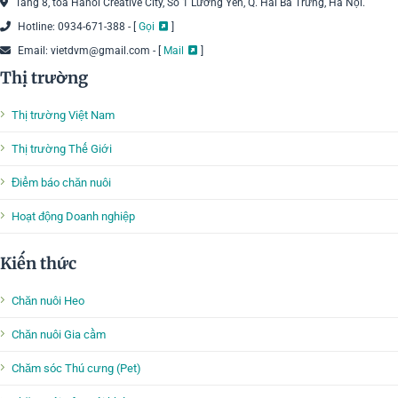
Tầng 8, tòa Hanoi Creative City, Số 1 Lương Yên, Q. Hai Bà Trưng, Hà Nội.
Hotline: 0934-671-388 - [
Gọi
]
Email: vietdvm@gmail.com - [
Mail
]
Thị trường
Thị trường Việt Nam
Thị trường Thế Giới
Điểm báo chăn nuôi
Hoạt động Doanh nghiệp
Kiến thức
Chăn nuôi Heo
Chăn nuôi Gia cầm
Chăm sóc Thú cưng (Pet)