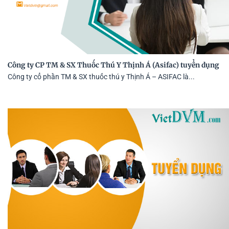
Công ty CP TM & SX Thuốc Thú Y Thịnh Á (Asifac) tuyển dụng
Công ty cổ phần TM & SX thuốc thú y Thịnh Á – ASIFAC là...