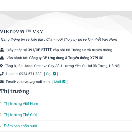
VIETDVM ™
V3.7
Trang thông tin và kiến thức Chăn nuôi Thú y uy tín và lớn nhất Việt Nam
Giấy phép số
391/GP-BTTTT
, cấp bởi Bộ Thông tin và truyền thông.
Vận hành bởi
Công ty CP Ứng dụng & Truyền thông X7PLUS
.
Tầng 8, tòa Hanoi Creative City, Số 1 Lương Yên, Q. Hai Bà Trưng, Hà Nội.
Hotline: 0934-671-388 - [
Gọi
]
Email: vietdvm@gmail.com - [
Mail
]
Thị trường
Thị trường Việt Nam
Thị trường Thế Giới
Điểm báo chăn nuôi