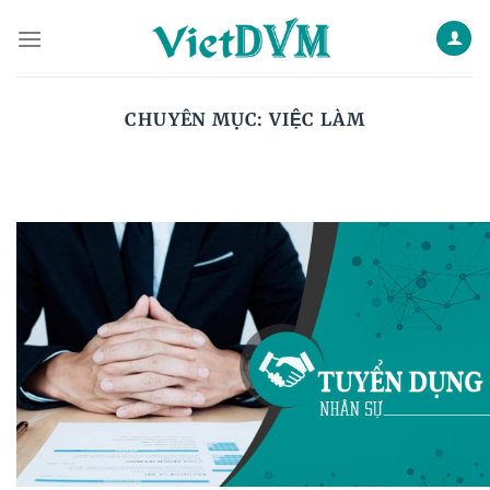
Skip
to
content
CHUYÊN MỤC:
VIỆC LÀM