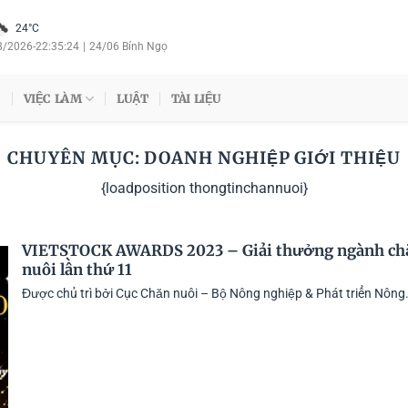
24°C
8/2026
-
22:35:24
|
24/06 Bính Ngọ
VIỆC LÀM
LUẬT
TÀI LIỆU
CHUYÊN MỤC:
DOANH NGHIỆP GIỚI THIỆU
{loadposition thongtinchannuoi}
VIETSTOCK AWARDS 2023 – Giải thưởng ngành ch
nuôi lần thứ 11
Được chủ trì bởi Cục Chăn nuôi – Bộ Nông nghiệp & Phát triển Nông.