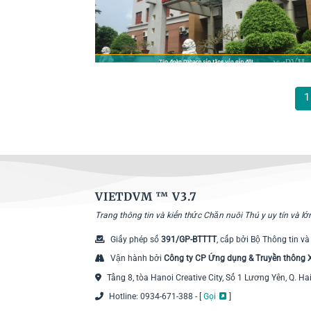
1
VIETDVM ™
V3.7
Trang thông tin và kiến thức Chăn nuôi Thú y uy tín và l
Giấy phép số
391/GP-BTTTT
, cấp bởi Bộ Thông tin và
Vận hành bởi
Công ty CP Ứng dụng & Truyền thông
Tầng 8, tòa Hanoi Creative City, Số 1 Lương Yên, Q. Ha
Hotline: 0934-671-388 - [
Gọi
]