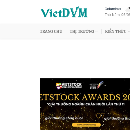
Skip
Columbus
-
to
Thứ Năm, 06/0
content
TRANG CHỦ
THỊ TRƯỜNG
KIẾN THỨC