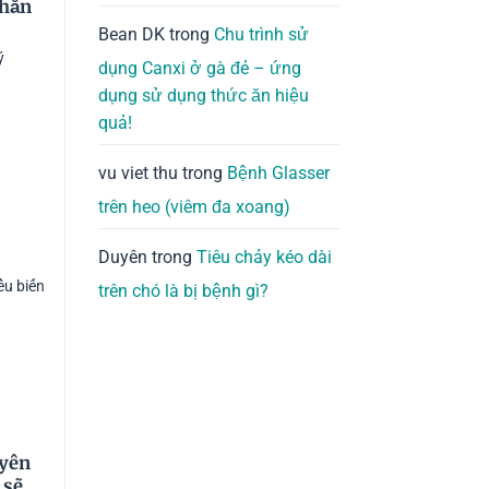
chăn
Bean DK
trong
Chu trình sử
ý
dụng Canxi ở gà đẻ – ứng
dụng sử dụng thức ăn hiệu
quả!
vu viet thu
trong
Bệnh Glasser
trên heo (viêm đa xoang)
Duyên
trong
Tiêu chảy kéo dài
ều biến
trên chó là bị bệnh gì?
uyên
 sẽ