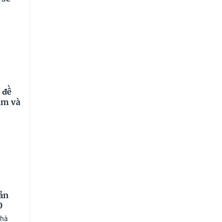
 đề
am và
ản
O
nhà