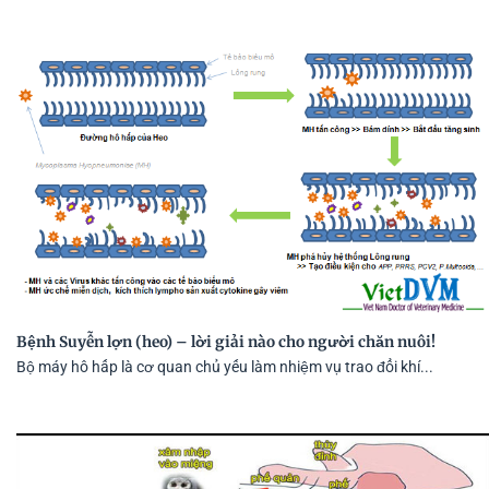
Bệnh Suyễn lợn (heo) – lời giải nào cho người chăn nuôi!
Bộ máy hô hấp là cơ quan chủ yếu làm nhiệm vụ trao đổi khí...