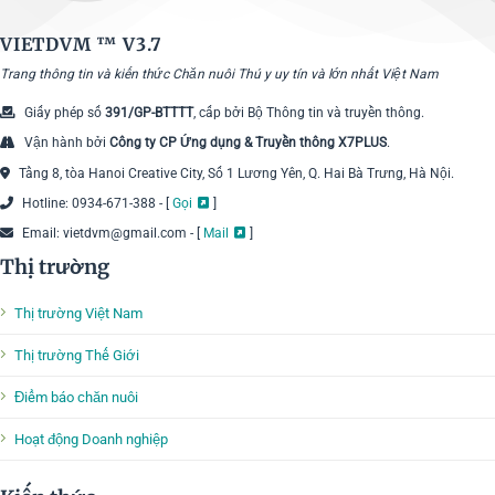
VIETDVM ™
V3.7
Trang thông tin và kiến thức Chăn nuôi Thú y uy tín và lớn nhất Việt Nam
Giấy phép số
391/GP-BTTTT
, cấp bởi Bộ Thông tin và truyền thông.
Vận hành bởi
Công ty CP Ứng dụng & Truyền thông X7PLUS
.
Tầng 8, tòa Hanoi Creative City, Số 1 Lương Yên, Q. Hai Bà Trưng, Hà Nội.
Hotline: 0934-671-388 - [
Gọi
]
Email: vietdvm@gmail.com - [
Mail
]
Thị trường
Thị trường Việt Nam
Thị trường Thế Giới
Điểm báo chăn nuôi
Hoạt động Doanh nghiệp