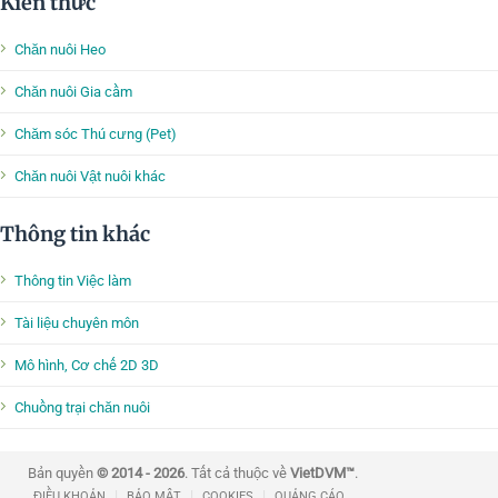
Kiến thức
Chăn nuôi Heo
Chăn nuôi Gia cầm
Chăm sóc Thú cưng (Pet)
Chăn nuôi Vật nuôi khác
Thông tin khác
Thông tin Việc làm
Tài liệu chuyên môn
Mô hình, Cơ chế 2D 3D
Chuồng trại chăn nuôi
Bản quyền
© 2014 - 2026
. Tất cả thuộc về
VietDVM™
.
|
|
|
ĐIỀU KHOẢN
BẢO MẬT
COOKIES
QUẢNG CÁO