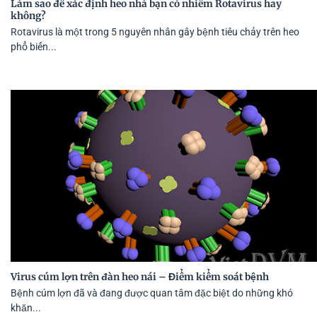
Làm sao để xác định heo nhà bạn có nhiễm Rotavirus hay
không?
Rotavirus là một trong 5 nguyên nhân gây bệnh tiêu chảy trên heo
phổ biến...
Virus cúm lợn trên đàn heo nái – Điểm kiểm soát bệnh
Bệnh cúm lợn đã và đang được quan tâm đặc biệt do những khó
khăn...