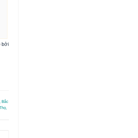
 bởi
, Bắc
Thọ,