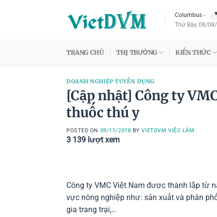
Skip
Columbus
-
to
Thứ Bảy, 08/08
content
TRANG CHỦ
THỊ TRƯỜNG
KIẾN THỨC
DOANH NGHIỆP TUYỂN DỤNG
[Cập nhật] Công ty VM
thuốc thú y
POSTED ON
09/11/2018
BY
VIETDVM VIỆC LÀM
3 139
lượt xem
Công ty VMC Việt Nam được thành lập từ nă
vực nông nghiệp như: sản xuất và phân phố
gia trang trại,…