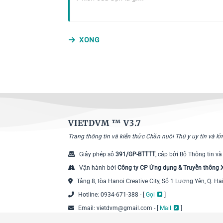
XONG
VIETDVM ™
V3.7
Trang thông tin và kiến thức Chăn nuôi Thú y uy tín và l
Giấy phép số
391/GP-BTTTT
, cấp bởi Bộ Thông tin và
Vận hành bởi
Công ty CP Ứng dụng & Truyền thông
Tầng 8, tòa Hanoi Creative City, Số 1 Lương Yên, Q. Ha
Hotline: 0934-671-388 - [
Gọi
]
Email: vietdvm@gmail.com - [
Mail
]