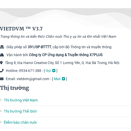
VIETDVM ™
V3.7
Trang thông tin và kiến thức Chăn nuôi Thú y uy tín và lớn nhất Việt Nam
Giấy phép số
391/GP-BTTTT
, cấp bởi Bộ Thông tin và truyền thông.
Vận hành bởi
Công ty CP Ứng dụng & Truyền thông X7PLUS
.
Tầng 8, tòa Hanoi Creative City, Số 1 Lương Yên, Q. Hai Bà Trưng, Hà Nội.
Hotline: 0934-671-388 - [
Gọi
]
Email: vietdvm@gmail.com - [
Mail
]
Thị trường
Thị trường Việt Nam
Thị trường Thế Giới
Điểm báo chăn nuôi