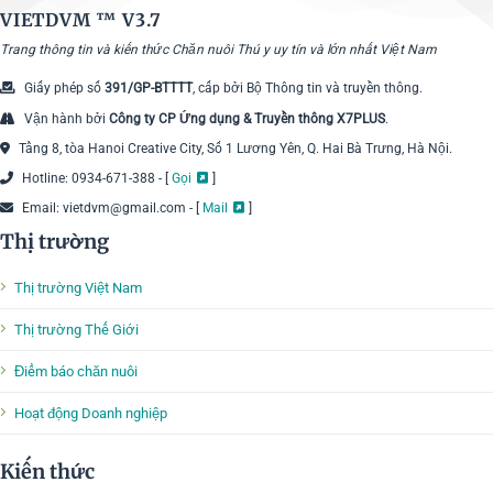
VIETDVM ™
V3.7
Trang thông tin và kiến thức Chăn nuôi Thú y uy tín và lớn nhất Việt Nam
Giấy phép số
391/GP-BTTTT
, cấp bởi Bộ Thông tin và truyền thông.
Vận hành bởi
Công ty CP Ứng dụng & Truyền thông X7PLUS
.
Tầng 8, tòa Hanoi Creative City, Số 1 Lương Yên, Q. Hai Bà Trưng, Hà Nội.
Hotline: 0934-671-388 - [
Gọi
]
Email: vietdvm@gmail.com - [
Mail
]
Thị trường
Thị trường Việt Nam
Thị trường Thế Giới
Điểm báo chăn nuôi
Hoạt động Doanh nghiệp
Kiến thức