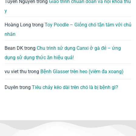
Tuyen Nguyen
trong
Giáo trình chuẩn đoán và nội khoa thú
y
Hoàng Long
trong
Toy Poodle – Giống chó tận tâm với chủ
nhân
Bean DK
trong
Chu trình sử dụng Canxi ở gà đẻ – ứng
dụng sử dụng thức ăn hiệu quả!
vu viet thu
trong
Bệnh Glasser trên heo (viêm đa xoang)
Duyên
trong
Tiêu chảy kéo dài trên chó là bị bệnh gì?