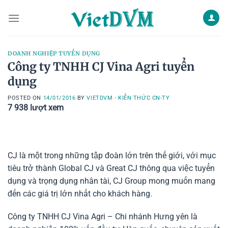
Skip
to
content
DOANH NGHIỆP TUYỂN DỤNG
Công ty TNHH CJ Vina Agri tuyển
dụng
POSTED ON
14/01/2016
BY
VIETDVM - KIẾN THỨC CN-TY
7 938
lượt xem
CJ là một trong những tập đoàn lớn trên thế giới, với mục
tiêu trở thành Global CJ và Great CJ thông qua việc tuyển
dụng và trọng dụng nhân tài, CJ Group mong muốn mang
đến các giá trị lớn nhất cho khách hàng.
Công ty TNHH CJ Vina Agri – Chi nhánh Hưng yên là