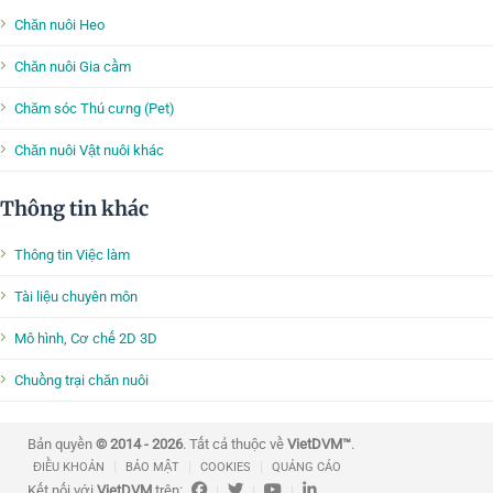
Chăn nuôi Heo
Chăn nuôi Gia cầm
Chăm sóc Thú cưng (Pet)
Chăn nuôi Vật nuôi khác
Thông tin khác
Thông tin Việc làm
Tài liệu chuyên môn
Mô hình, Cơ chế 2D 3D
Chuồng trại chăn nuôi
Bản quyền
© 2014 - 2026
. Tất cả thuộc về
VietDVM™
.
|
|
|
ĐIỀU KHOẢN
BẢO MẬT
COOKIES
QUẢNG CÁO
Kết nối với
VietDVM
trên:
|
|
|