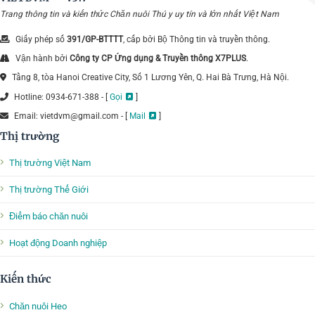
Trang thông tin và kiến thức Chăn nuôi Thú y uy tín và lớn nhất Việt Nam
Giấy phép số
391/GP-BTTTT
, cấp bởi Bộ Thông tin và truyền thông.
Vận hành bởi
Công ty CP Ứng dụng & Truyền thông X7PLUS
.
Tầng 8, tòa Hanoi Creative City, Số 1 Lương Yên, Q. Hai Bà Trưng, Hà Nội.
Hotline: 0934-671-388 - [
Gọi
]
Email: vietdvm@gmail.com - [
Mail
]
Thị trường
Thị trường Việt Nam
Thị trường Thế Giới
Điểm báo chăn nuôi
Hoạt động Doanh nghiệp
Kiến thức
Chăn nuôi Heo