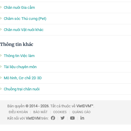
Chăn nuôi Gia cầm
Chăm sóc Thú cưng (Pet)
Chăn nuôi Vật nuôi khác
Thông tin khác
Thông tin Việc làm
Tài liệu chuyên môn
Mô hình, Cơ chế 2D 3D
Chuồng trại chăn nuôi
Bản quyền
© 2014 - 2026
. Tất cả thuộc về
VietDVM™
.
|
|
|
ĐIỀU KHOẢN
BẢO MẬT
COOKIES
QUẢNG CÁO
Kết nối với
VietDVM
trên:
|
|
|