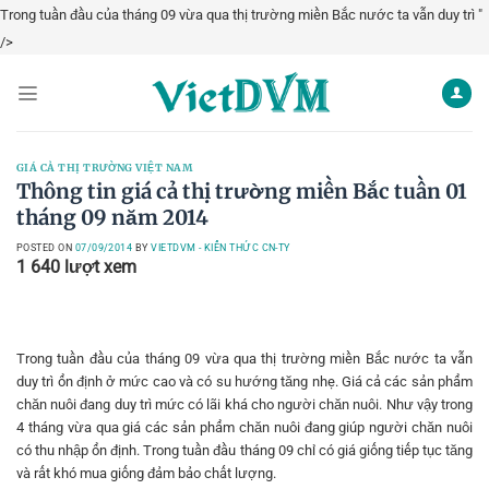
Trong tuần đầu của tháng 09 vừa qua thị trường miền Bắc nước ta vẫn duy trì "
Skip
/>
to
content
GIÁ CẢ THỊ TRƯỜNG VIỆT NAM
Thông tin giá cả thị trường miền Bắc tuần 01
tháng 09 năm 2014
POSTED ON
07/09/2014
BY
VIETDVM - KIẾN THỨC CN-TY
1 640
lượt xem
Trong tuần đầu của tháng 09 vừa qua thị trường miền Bắc nước ta vẫn
duy trì ổn định ở mức cao và có su hướng tăng nhẹ. Giá cả các sản phẩm
chăn nuôi đang duy trì mức có lãi khá cho người chăn nuôi. Như vậy trong
4 tháng vừa qua giá các sản phẩm chăn nuôi đang giúp người chăn nuôi
có thu nhập ổn định. Trong tuần đầu tháng 09 chỉ có giá giống tiếp tục tăng
và rất khó mua giống đảm bảo chất lượng.