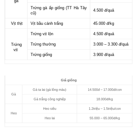
gà
Trứng gà ấp giống (TT Hà Tây
4.500 đ/quả
cũ)
Vịt thịt
Vịt bầu cánh trắng
45.000 đ/kg
Trứng vịt lộn
4.500 đ/quả
Trứng thường
3.000 – 3.300 đ/quả
Trứng
vịt
Trứng giống
3.900 đ/quả
Giá giống
Gà ta lai (gà lông màu)
14.500đ – 17.000đ/con
Gà
Gà trắng công nghiệp
18.000đ/kg
Heo siêu
1.2triệu – 1.5triệu/con
Heo
Heo lai
55.000 – 65.000đ/kg