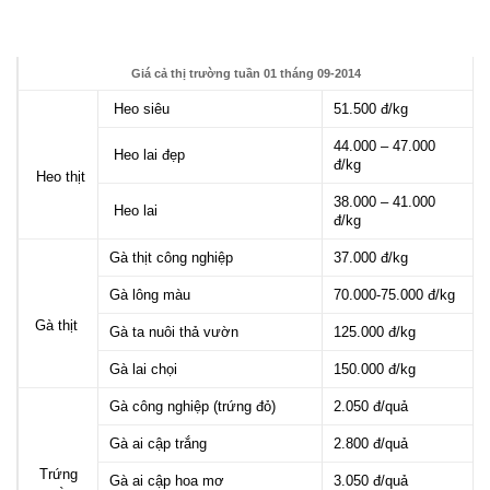
Giá cả thị trường tuần 01 tháng 09-2014
Heo siêu
51.500 đ/kg
44.000 – 47.000
Heo lai đẹp
đ/kg
Heo thịt
38.000 – 41.000
Heo lai
đ/kg
Gà thịt công nghiệp
37.000 đ/kg
Gà lông màu
70.000-75.000 đ/kg
Gà thịt
Gà ta nuôi thả vườn
125.000 đ/kg
Gà lai chọi
150.000 đ/kg
Gà công nghiệp (trứng đỏ)
2.050 đ/quả
Gà ai cập trắng
2.800 đ/quả
Trứng
Gà ai cập hoa mơ
3.050 đ/quả