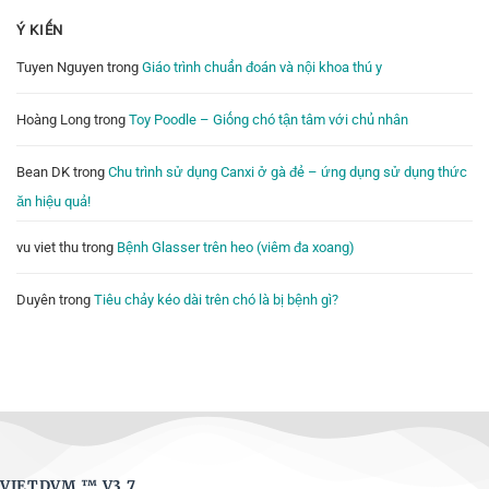
Ý KIẾN
Tuyen Nguyen
trong
Giáo trình chuẩn đoán và nội khoa thú y
Hoàng Long
trong
Toy Poodle – Giống chó tận tâm với chủ nhân
Bean DK
trong
Chu trình sử dụng Canxi ở gà đẻ – ứng dụng sử dụng thức
ăn hiệu quả!
vu viet thu
trong
Bệnh Glasser trên heo (viêm đa xoang)
Duyên
trong
Tiêu chảy kéo dài trên chó là bị bệnh gì?
VIETDVM ™
V3.7