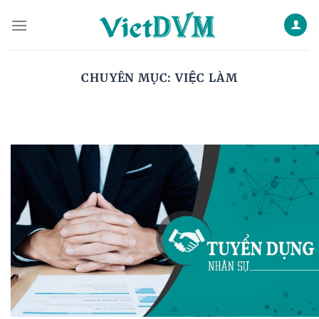
Skip
to
content
CHUYÊN MỤC:
VIỆC LÀM