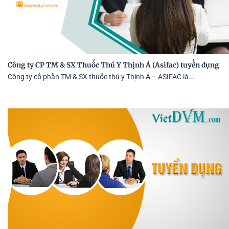
Công ty CP TM & SX Thuốc Thú Y Thịnh Á (Asifac) tuyển dụng
Công ty cổ phần TM & SX thuốc thú y Thịnh Á – ASIFAC là...