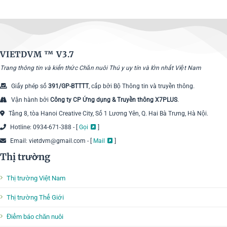
VIETDVM ™
V3.7
Trang thông tin và kiến thức Chăn nuôi Thú y uy tín và lớn nhất Việt Nam
Giấy phép số
391/GP-BTTTT
, cấp bởi Bộ Thông tin và truyền thông.
Vận hành bởi
Công ty CP Ứng dụng & Truyền thông X7PLUS
.
Tầng 8, tòa Hanoi Creative City, Số 1 Lương Yên, Q. Hai Bà Trưng, Hà Nội.
Hotline: 0934-671-388 - [
Gọi
]
Email: vietdvm@gmail.com - [
Mail
]
Thị trường
Thị trường Việt Nam
Thị trường Thế Giới
Điểm báo chăn nuôi