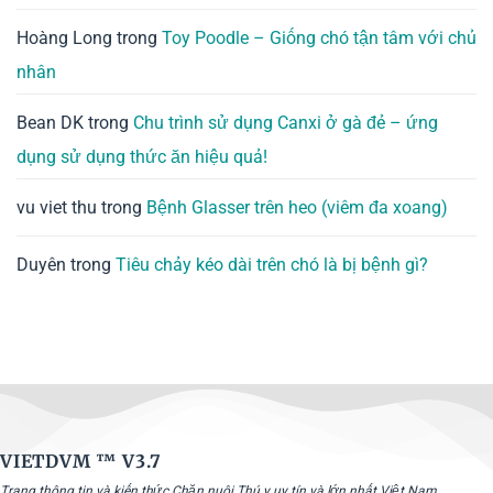
Hoàng Long
trong
Toy Poodle – Giống chó tận tâm với chủ
nhân
Bean DK
trong
Chu trình sử dụng Canxi ở gà đẻ – ứng
dụng sử dụng thức ăn hiệu quả!
vu viet thu
trong
Bệnh Glasser trên heo (viêm đa xoang)
Duyên
trong
Tiêu chảy kéo dài trên chó là bị bệnh gì?
VIETDVM ™
V3.7
Trang thông tin và kiến thức Chăn nuôi Thú y uy tín và lớn nhất Việt Nam