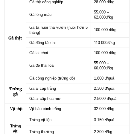
Gà thịt công nghiệp
28.000 đ/kg
55.000 –
Gà lông màu
62.000đ/kg
Gà ta nuôi thả vườn (nuôi hơn 5
100.000 đ/kg
tháng)
Gà thịt
Gà đông tảo lai
110.000đ/kg
Gà lai chọi
100.000 đ/kg
55.000 –
Gà đẻ thải loại
60.000đ/kg
Gà công nghiệp (trứng đỏ)
1.800 đ/quả
Gà ai cập trắng
2.300 đ/quả
Trứng
gà
Gà ai cập hoa mơ
2.5000 đ/quả
Vịt thịt
Vịt bầu cánh trắng
32.000 đ/kg
Trứng vịt lộn
3.150 đ/quả
Trứng
vịt
Trứng thường
2.300 đ/kg