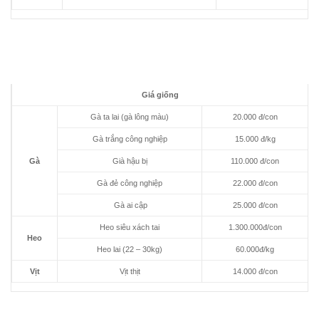
Giá giống
Gà ta lai (gà lông màu)
20.000 đ/con
Gà trắng công nghiệp
15.000 đ/kg
Gà
Già hậu bị
110.000 đ/con
Gà đẻ công nghiệp
22.000 đ/con
Gà ai cập
25.000 đ/con
Heo siêu xách tai
1.300.000đ/con
Heo
Heo lai (22 – 30kg)
60.000đ/kg
Vịt
Vịt thịt
14.000 đ/con