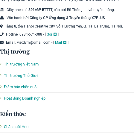
Giấy phép số
391/GP-BTTTT
, cấp bởi Bộ Thông tin và truyền thông.
Vận hành bởi
Công ty CP Ứng dụng & Truyền thông X7PLUS
.
Tầng 8, tòa Hanoi Creative City, Số 1 Lương Yên, Q. Hai Bà Trưng, Hà Nội.
Hotline: 0934-671-388 - [
Gọi
]
Email: vietdvm@gmail.com - [
Mail
]
Thị trường
Thị trường Việt Nam
Thị trường Thế Giới
Điểm báo chăn nuôi
Hoạt động Doanh nghiệp
Kiến thức
Chăn nuôi Heo