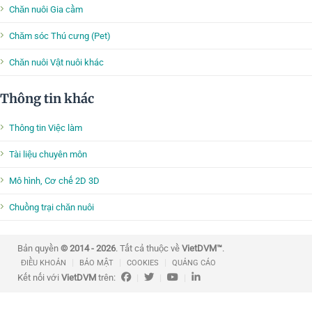
Chăn nuôi Gia cầm
Chăm sóc Thú cưng (Pet)
Chăn nuôi Vật nuôi khác
Thông tin khác
Thông tin Việc làm
Tài liệu chuyên môn
Mô hình, Cơ chế 2D 3D
Chuồng trại chăn nuôi
Bản quyền
© 2014 - 2026
. Tất cả thuộc về
VietDVM™
.
|
|
|
ĐIỀU KHOẢN
BẢO MẬT
COOKIES
QUẢNG CÁO
Kết nối với
VietDVM
trên:
|
|
|