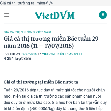
Skip
Giá cả thị trường
tại
miền
<" />
to
content
GIÁ CẢ THỊ TRƯỜNG VIỆT NAM
Giá cả thị trường miền Bắc tuần 29
năm 2016 (11 – 17/07/2016)
POSTED ON
19/07/2016
BY
VIETDVM - KIẾN THỨC CN-TY
4 384
lượt xem
Giá cả thị trường
tại
miền
Bắc nước ta
Tuần 29/2016 tiếp tục duy trì mức giá tốt cho người chăn
nuôi, hiện tại giá cả thị trường các sản phẩm chăn nuôi
đều duy trì ở mức khá cao. Giá heo hơi bán tại trại vẫn duy
trì khá ổn định (>50.000đ/kg) đây là tháng thứ 5 liên tiếp