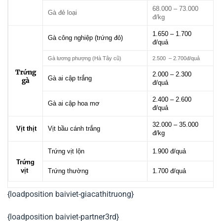
68.000 – 73.000
Gà đẻ loại
đ/kg
1.650 – 1.700
Gà công nghiệp (trứng đỏ)
đ/quả
Gà lương phượng (Hà Tây cũ)
2.500 – 2.700đ/quả
Trứng
2.000 – 2.300
Gà ai cập trắng
gà
đ/quả
2.400 – 2.600
Gà ai cập hoa mơ
đ/quả
32.000 – 35.000
Vịt thịt
Vịt bầu cánh trắng
đ/kg
Trứng vịt lộn
1.900 đ/quả
Trứng
vịt
Trứng thường
1.700 đ/quả
{loadposition baiviet-giacathitruong}
{loadposition baiviet-partner3rd}