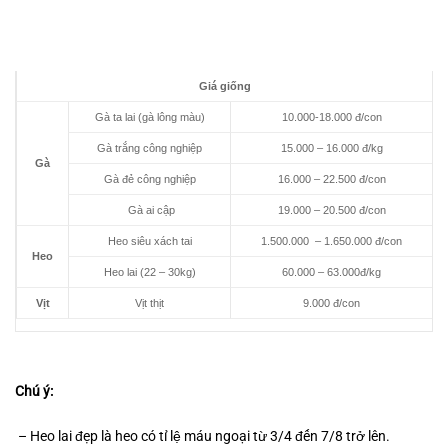
Giá giống
Gà ta lai (gà lông màu)
10.000-18.000 đ/con
Gà trắng công nghiệp
15.000 – 16.000 đ/kg
Gà
Gà đẻ công nghiệp
16.000 – 22.500 đ/con
Gà ai cập
19.000 – 20.500 đ/con
Heo siêu xách tai
1.500.000 – 1.650.000 đ/con
Heo
Heo lai (22 – 30kg)
60.000 – 63.000đ/kg
Vịt
Vịt thịt
9.000 đ/con
Chú ý:
– Heo lai đẹp là heo có tỉ lệ máu ngoại từ 3/4 đến 7/8 trở lên.