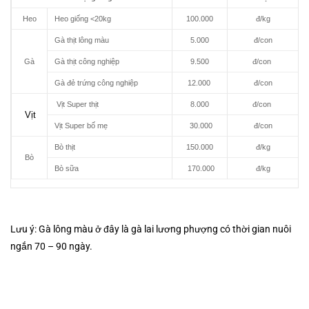
Heo
Heo giống <20kg
100.000
đ/kg
Gà thịt lông màu
5.000
đ/con
Gà
Gà thịt công nghiệp
9.500
đ/con
Gà đẻ trứng công nghiệp
12.000
đ/con
Vịt Super thịt
8.000
đ/con
Vịt
Vịt Super bố mẹ
30.000
đ/con
Bò thịt
150.000
đ/kg
Bò
Bò sữa
170.000
đ/kg
Lưu ý: Gà lông màu ở đây là gà lai lương phượng có thời gian nuôi
ngắn 70 – 90 ngày.