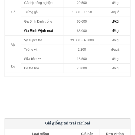
Gà thịt công nghiệp
29.500
đ/kg
Gà
Trứng gà
1.850 – 1.950
đ/quả
đ/kg
Gà Bình Định trống
60.000
G
à B
ình
Đ
ịnh mái
đ/kg
65.000
Vịt super thịt
39.000 – 40.000
đ/kg
Vịt
Trứng vịt
2.200
đ/quả
Sữa bò tươi
13.500
đ/kg
Bò
Bò thịt hơi
70.000
đ/kg
Giá giống tại trại các loại
Loại giống
Giá bán
Đơn vị tính