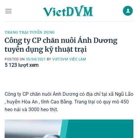
Skip
to
content
TRANG TRẠI TUYỂN DỤNG
Công ty CP chăn nuôi Ánh Dương
tuyển dụng kỹ thuật trại
POSTED ON
05/04/2021
BY
VIETDVM VIỆC LÀM
5 123
lượt xem
Công ty CP chăn nuôi Ánh Dương có địa chỉ tại xã Ngũ Lão
, huyện Hòa An , tỉnh Cao Bằng. Trang trại có quy mô 450
heo nái và 3000 heo thịt.