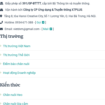
Giấy phép số
391/GP-BTTTT
, cấp bởi Bộ Thông tin và truyền thông.
Vận hành bởi
Công ty CP Ứng dụng & Truyền thông X7PLUS
.
Tầng 8, tòa Hanoi Creative City, Số 1 Lương Yên, Q. Hai Bà Trưng, Hà Nội.
Hotline: 0934-671-388 - [
Gọi
]
Email: vietdvm@gmail.com - [
Mail
]
Thị trường
Thị trường Việt Nam
Thị trường Thế Giới
Điểm báo chăn nuôi
Hoạt động Doanh nghiệp
Kiến thức
Chăn nuôi Heo
Chăn nuôi Gia cầm