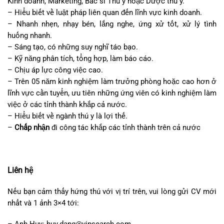
Kinh doanh, Marketing, Bác sĩ Thú y hoặc Dược thú y.
– Hiểu biết về luật pháp liên quan đến lĩnh vực kinh doanh.
– Nhanh nhẹn, nhạy bén, lắng nghe, ứng xử tốt, xử lý tình
huống nhanh.
– Sáng tạo, có những suy nghĩ táo bạo.
– Kỹ năng phân tích, tổng hợp, làm báo cáo.
– Chịu áp lực công việc cao.
– Trên 05 năm kinh nghiệm làm trưởng phòng hoặc cao hơn ở
lĩnh vực cần tuyển, ưu tiên những ứng viên có kinh nghiệm làm
việc ở các tỉnh thành khắp cả nước.
– Hiểu biết về ngành thú y là lợi thế.
–
Chấp nhận
đi công tác khắp các tỉnh thành trên cả nước
Liên hệ
Nếu bạn cảm thấy hứng thú với vị trí trên, vui lòng gửi CV mới
nhất và 1 ảnh 3×4 tới:
– Anh Huy: huy.dang@vipsearch.com