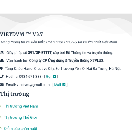
VIETDVM ™
V3.7
Trang thông tin và kiến thức Chăn nuôi Thú y uy tín và lớn nhất Việt Nam
Giấy phép số
391/GP-BTTTT
, cấp bởi Bộ Thông tin và truyền thông.
Vận hành bởi
Công ty CP Ứng dụng & Truyền thông X7PLUS
.
Tầng 8, tòa Hanoi Creative City, Số 1 Lương Yên, Q. Hai Bà Trưng, Hà Nội.
Hotline: 0934-671-388 - [
Gọi
]
Email: vietdvm@gmail.com - [
Mail
]
Thị trường
Thị trường Việt Nam
Thị trường Thế Giới
Điểm báo chăn nuôi