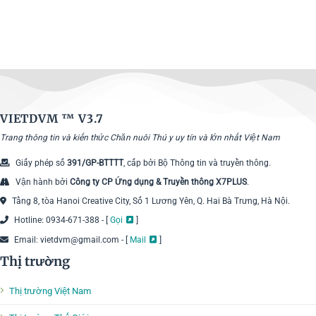
VIETDVM ™
V3.7
Trang thông tin và kiến thức Chăn nuôi Thú y uy tín và lớn nhất Việt Nam
Giấy phép số
391/GP-BTTTT
, cấp bởi Bộ Thông tin và truyền thông.
Vận hành bởi
Công ty CP Ứng dụng & Truyền thông X7PLUS
.
Tầng 8, tòa Hanoi Creative City, Số 1 Lương Yên, Q. Hai Bà Trưng, Hà Nội.
Hotline: 0934-671-388 - [
Gọi
]
Email: vietdvm@gmail.com - [
Mail
]
Thị trường
Thị trường Việt Nam