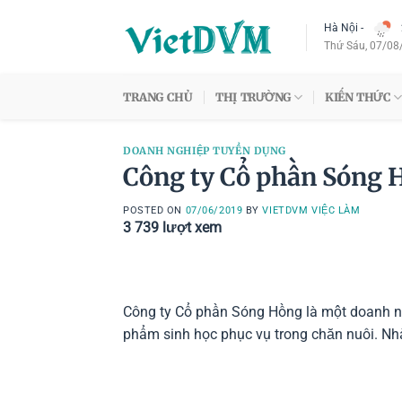
Skip
Hà Nội
-
to
Thứ Sáu, 07/08
content
TRANG CHỦ
THỊ TRƯỜNG
KIẾN THỨC
DOANH NGHIỆP TUYỂN DỤNG
Công ty Cổ phần Sóng 
POSTED ON
07/06/2019
BY
VIETDVM VIỆC LÀM
3 739
lượt xem
Công ty Cổ phần Sóng Hồng là một doanh ng
phẩm sinh học phục vụ trong chăn nuôi. N