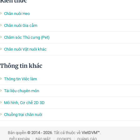
Kiến thức
Chăn nuôi Heo
Chăn nuôi Gia cầm
Chăm sóc Thú cưng (Pet)
Chăn nuôi Vật nuôi khác
Thông tin khác
Thông tin Việc làm
Tài liệu chuyên môn
Mô hình, Cơ chế 2D 3D
Chuồng trại chăn nuôi
Bản quyền
© 2014 - 2026
. Tất cả thuộc về
VietDVM™
.
|
|
|
ĐIỀU KHOẢN
BẢO MẬT
COOKIES
QUẢNG CÁO