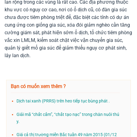
lan rộng trong các vùng là rất cao. Các địa phương thuộc
khu vực có nguy cơ cao, nơi có ổ dịch cũ, có đàn gia súc
chưa được tiêm phòng triệt để, đặc biệt các tỉnh có dự án
cung ứng con giống gia súc, xóa đói giảm nghèo cần tăng
cường giám sát, phát hiện sớm ổ dịch, tổ chức tiêm phòng
vắc xin LMLM, kiểm soát chặt việc vận chuyển gia súc,
quản lý giết mổ gia súc để giảm thiểu nguy cơ phát sinh,
lây lan dịch.
Bạn có muốn xem thêm ?
Dịch tai xanh (PRRS) trên heo tiếp tục bùng phát .
Giải mã “chất cấm”, “chất tạo nạc” trong chăn nuôi thú
y.
Giá cả thị trường miền Bắc tuần 49 năm 2015 (01/12