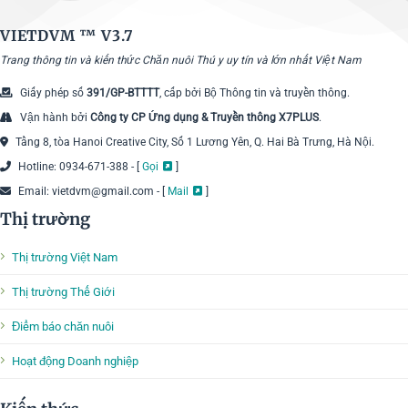
VIETDVM ™
V3.7
Trang thông tin và kiến thức Chăn nuôi Thú y uy tín và lớn nhất Việt Nam
Giấy phép số
391/GP-BTTTT
, cấp bởi Bộ Thông tin và truyền thông.
Vận hành bởi
Công ty CP Ứng dụng & Truyền thông X7PLUS
.
Tầng 8, tòa Hanoi Creative City, Số 1 Lương Yên, Q. Hai Bà Trưng, Hà Nội.
Hotline: 0934-671-388 - [
Gọi
]
Email: vietdvm@gmail.com - [
Mail
]
Thị trường
Thị trường Việt Nam
Thị trường Thế Giới
Điểm báo chăn nuôi
Hoạt động Doanh nghiệp