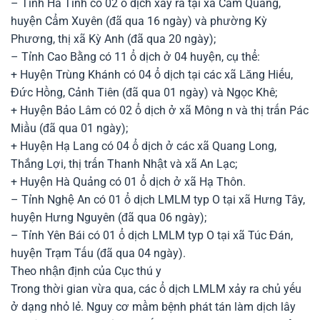
– Tỉnh Hà Tĩnh có 02 ổ dịch xảy ra tại xã Cẩm Quang,
huyện Cẩm Xuyên (đã qua 16 ngày) và phường Kỳ
Phương, thị xã Kỳ Anh (đã qua 20 ngày);
– Tỉnh Cao Bằng có 11 ổ dịch ở 04 huyện, cụ thể:
+ Huyện Trùng Khánh có 04 ổ dịch tại các xã Lăng Hiếu,
Đức Hồng, Cảnh Tiên (đã qua 01 ngày) và Ngọc Khê;
+ Huyện Bảo Lâm có 02 ổ dịch ở xã Mông n và thị trấn Pác
Miầu (đã qua 01 ngày);
+ Huyện Hạ Lang có 04 ổ dịch ở các xã Quang Long,
Thắng Lợi, thị trấn Thanh Nhật và xã An Lạc;
+ Huyện Hà Quảng có 01 ổ dịch ở xã Hạ Thôn.
– Tỉnh Nghệ An có 01 ổ dịch LMLM typ O tại xã Hưng Tây,
huyện Hưng Nguyên (đã qua 06 ngày);
– Tỉnh Yên Bái có 01 ổ dịch LMLM typ O tại xã Túc Đán,
huyện Trạm Tấu (đã qua 04 ngày).
Theo nhận định của Cục thú y
Trong thời gian vừa qua, các ổ dịch LMLM xảy ra chủ yếu
ở dạng nhỏ lẻ. Nguy cơ mầm bệnh phát tán làm dịch lây