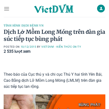
Skip
to
content
TÌNH HÌNH DỊCH BỆNH VN
Dịch Lở Mồm Long Móng trên đàn gia
súc tiếp tục bùng phát
POSTED ON
10/12/2015
BY
VIETDVM - KIẾN THỨC CN-TY
2 535
lượt xem
Theo báo của Cục thú y và chi cục Thú Y hai tỉnh Yên Bái,
Cao Bằng dịch Lở Mồm Long Móng (LMLM) trên đàn gia
súc tiếp tục lan rộng.