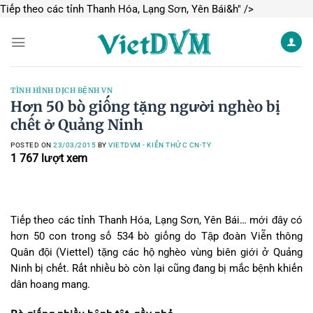
Skip
Tiếp theo các tỉnh Thanh Hóa, Lạng Sơn, Yên Bái&h" />
to
content
TÌNH HÌNH DỊCH BỆNH VN
Hơn 50 bò giống tặng người nghèo bị
chết ở Quảng Ninh
POSTED ON
23/03/2015
BY
VIETDVM - KIẾN THỨC CN-TY
1 767
lượt xem
Tiếp theo các tỉnh Thanh Hóa, Lạng Sơn, Yên Bái… mới đây có
hơn 50 con trong số 534 bò giống do Tập đoàn Viễn thông
Quân đội (Viettel) tặng các hộ nghèo vùng biên giới ở Quảng
Ninh bị chết. Rất nhiều bò còn lại cũng đang bị mắc bệnh khiến
dân hoang mang.