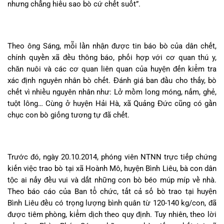
nhưng chẳng hiểu sao bò cứ chết suốt”.
Theo ông Sáng, mỗi lần nhận được tin báo bò của dân chết,
chính quyền xã đều thông báo, phối hợp với cơ quan thú y,
chăn nuôi và các cơ quan liên quan của huyện đến kiểm tra
xác định nguyên nhân bò chết. Đánh giá ban đầu cho thấy, bò
chết vì nhiều nguyên nhân như: Lở mồm long móng, nấm, ghẻ,
tuột lông… Cùng ở huyện Hải Hà, xã Quảng Đức cũng có gần
chục con bò giống tương tự đã chết.
Trước đó, ngày 20.10.2014, phóng viên NTNN trực tiếp chứng
kiến việc trao bò tại xã Hoành Mô, huyện Bình Liêu, bà con dân
tộc ai nấy đều vui và dắt những con bò béo múp míp về nhà.
Theo báo cáo của Ban tổ chức, tất cả số bò trao tại huyện
Bình Liêu đều có trọng lượng bình quân từ 120-140 kg/con, đã
được tiêm phòng, kiểm dịch theo quy định. Tuy nhiên, theo lời