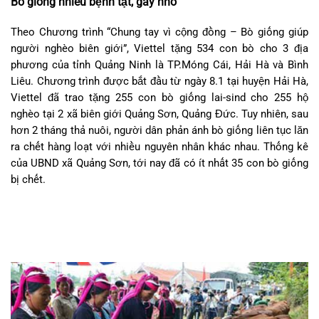
Bò giống nhiều bệnh tật, gầy nhỏ
Theo Chương trình “Chung tay vì cộng đồng – Bò giống giúp
người nghèo biên giới”, Viettel tặng 534 con bò cho 3 địa
phương của tỉnh Quảng Ninh là TP.Móng Cái, Hải Hà và Bình
Liêu. Chương trình được bắt đầu từ ngày 8.1 tại huyện Hải Hà,
Viettel đã trao tặng 255 con bò giống lai-sind cho 255 hộ
nghèo tại 2 xã biên giới Quảng Sơn, Quảng Đức. Tuy nhiên, sau
hơn 2 tháng thả nuôi, người dân phản ánh bò giống liên tục lăn
ra chết hàng loạt với nhiều nguyên nhân khác nhau. Thống kê
của UBND xã Quảng Sơn, tới nay đã có ít nhất 35 con bò giống
bị chết.