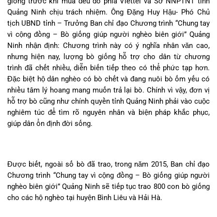
giống trước khi mua đều do phía Viettel và Sở NNPTNT tỉnh
Quảng Ninh chịu trách nhiệm. Ông Đặng Huy Hậu- Phó Chủ
tịch UBND tỉnh – Trưởng Ban chỉ đạo Chương trình “Chung tay
vì cộng đồng – Bò giống giúp người nghèo biên giới” Quảng
Ninh nhận định: Chương trình này có ý nghĩa nhân văn cao,
nhưng hiện nay, lượng bò giống hỗ trợ cho dân từ chương
trình đã chết nhiều, diễn biến tiếp theo có thể phức tạp hơn.
Đặc biệt hộ dân nghèo có bò chết và đang nuôi bò ốm yếu có
nhiều tâm lý hoang mang muốn trả lại bò. Chính vì vậy, đơn vị
hỗ trợ bò cũng như chính quyền tỉnh Quảng Ninh phải vào cuộc
nghiêm túc để tìm rõ nguyên nhân và biện pháp khắc phục,
giúp dân ổn định đời sống.
Được biết, ngoài số bò đã trao, trong năm 2015, Ban chỉ đạo
Chương trình “Chung tay vì cộng đồng – Bò giống giúp người
nghèo biên giới” Quảng Ninh sẽ tiếp tục trao 800 con bò giống
cho các hộ nghèo tại huyện Bình Liêu và Hải Hà.