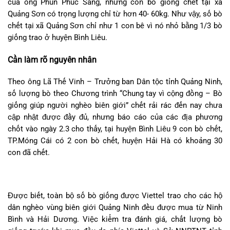
của ông Phùn Phúc Sáng, những con bò giống chết tại xã
Quảng Sơn có trọng lượng chỉ từ hơn 40- 60kg. Như vậy, số bò
chết tại xã Quảng Sơn chỉ như 1 con bê vì nó nhỏ bằng 1/3 bò
giống trao ở huyện Bình Liêu.
Cần làm rõ nguyên nhân
Theo ông Lã Thế Vinh – Trưởng ban Dân tộc tỉnh Quảng Ninh,
số lượng bò theo Chương trình “Chung tay vì cộng đồng – Bò
giống giúp người nghèo biên giới” chết rải rác đến nay chưa
cập nhật được đầy đủ, nhưng báo cáo của các địa phương
chốt vào ngày 2.3 cho thấy, tại huyện Bình Liêu 9 con bò chết,
TP.Móng Cái có 2 con bò chết, huyện Hải Hà có khoảng 30
con đã chết.
Được biết, toàn bộ số bò giống được Viettel trao cho các hộ
dân nghèo vùng biên giới Quảng Ninh đều được mua từ Ninh
Bình và Hải Dương. Việc kiểm tra đánh giá, chất lượng bò