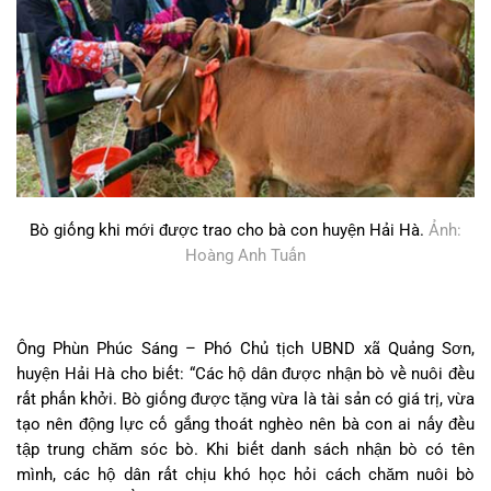
Bò giống khi mới được trao cho bà con huyện Hải Hà.
Ảnh:
Hoàng Anh Tuấn
Ông Phùn Phúc Sáng – Phó Chủ tịch UBND xã Quảng Sơn,
huyện Hải Hà cho biết: “Các hộ dân được nhận bò về nuôi đều
rất phấn khởi. Bò giống được tặng vừa là tài sản có giá trị, vừa
tạo nên động lực cố gắng thoát nghèo nên bà con ai nấy đều
tập trung chăm sóc bò. Khi biết danh sách nhận bò có tên
mình, các hộ dân rất chịu khó học hỏi cách chăm nuôi bò