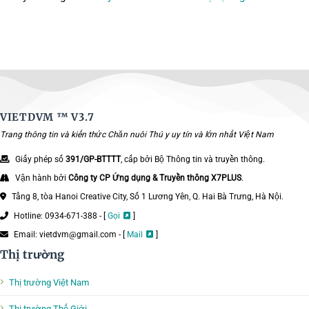
VIETDVM ™
V3.7
Trang thông tin và kiến thức Chăn nuôi Thú y uy tín và lớn nhất Việt Nam
Giấy phép số
391/GP-BTTTT
, cấp bởi Bộ Thông tin và truyền thông.
Vận hành bởi
Công ty CP Ứng dụng & Truyền thông X7PLUS
.
Tầng 8, tòa Hanoi Creative City, Số 1 Lương Yên, Q. Hai Bà Trưng, Hà Nội.
Hotline: 0934-671-388 - [
Gọi
]
Email: vietdvm@gmail.com - [
Mail
]
Thị trường
Thị trường Việt Nam
Thị trường Thế Giới