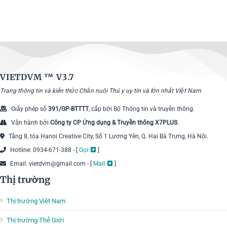
VIETDVM ™
V3.7
Trang thông tin và kiến thức Chăn nuôi Thú y uy tín và lớn nhất Việt Nam
Giấy phép số
391/GP-BTTTT
, cấp bởi Bộ Thông tin và truyền thông.
Vận hành bởi
Công ty CP Ứng dụng & Truyền thông X7PLUS
.
Tầng 8, tòa Hanoi Creative City, Số 1 Lương Yên, Q. Hai Bà Trưng, Hà Nội.
Hotline: 0934-671-388 - [
Gọi
]
Email: vietdvm@gmail.com - [
Mail
]
Thị trường
Thị trường Việt Nam
Thị trường Thế Giới