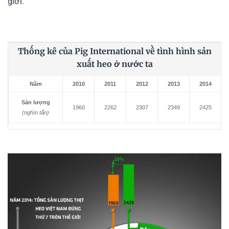
giới.
Thống kê của Pig International về tình hình sản
xuất heo ở nước ta
Năm
2010
2011
2012
2013
2014
Sản lượng
1960
2262
2307
2349
2425
(nghìn tấn)