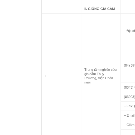
II. GIỐNG GIA CẦM
– Địa c
(04) 37
Trung tâm nghiên cứu
gia cầm Thuỵ
1
Phương, Viện Chăn
nuôi
(0343) 
(03203
– Fax: 
– Email
– Giám