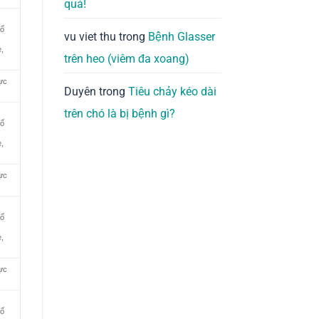
quả!
bố
vu viet thu
trong
Bệnh Glasser
,
trên heo (viêm đa xoang)
ực
Duyên
trong
Tiêu chảy kéo dài
trên chó là bị bệnh gì?
bố
,
ực
bố
,
ực
bố