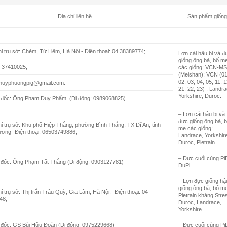
Địa chỉ liên hệ
Sản phẩm giống
hỉ trụ sở: Chèm, Từ Liêm, Hà Nội.- Điện thoại: 04 38389774;
Lợn cái hậu bị và đ
giống ông bà, bố m
4 37410025;
các giống: VCN-M
(Meishan); VCN (01
02, 03, 04, 05, 11, 1
 thuyphuongpig@gmail.com.
21, 22, 23) ; Landra
Yorkshire, Duroc.
 đốc: Ông Phạm Duy Phẩm (Di động: 0989068825)
– Lợn cái hậu bị và
đực giống ông bà, 
hỉ trụ sở: Khu phố Hiệp Thắng, phường Bình Thắng, TX Dĩ An, tỉnh
mẹ các giống:
ơng- Điện thoại: 06503749886;
Landrace, Yorkshire
Duroc, Pietrain.
– Đực cuối cùng Pi
 đốc: Ông Phạm Tất Thắng (Di động: 0903127781)
DuPi.
– Lợn đực giống hậu
giống ông bà, bố mẹ
hỉ trụ sở: Thị trấn Trâu Quỳ, Gia Lâm, Hà Nội.- Điện thoại: 04
Pietrain kháng Stre
48;
Duroc, Landrace,
Yorkshire.
 đốc: GS Bùi Hữu Đoàn (Di động: 0975229668)
– Đực cuối cùng Pi