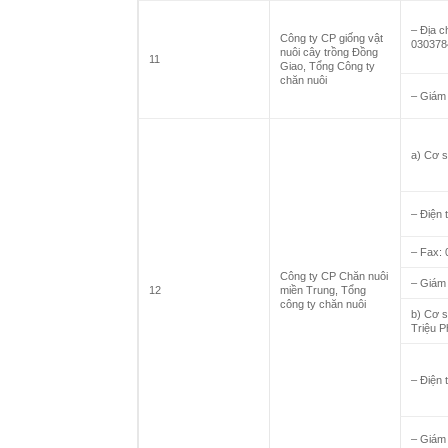
– Địa c
Công ty CP giống vật
030378
nuôi cây trồng Đồng
11
Giao, Tổng Công ty
chăn nuôi
– Giám
a) Cơ s
– Điện 
– Fax:
Công ty CP Chăn nuôi
– Giám
12
miền Trung, Tổng
công ty chăn nuôi
b) Cơ s
Triệu P
– Điện 
– Giám