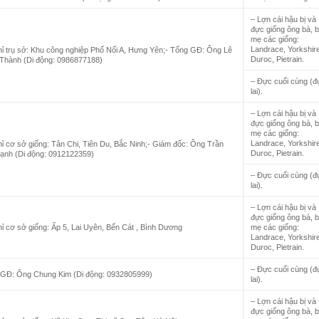
– Lợn cái hậu bị và
đực giống ông bà, 
mẹ các giống:
Landrace, Yorkshire
hỉ trụ sở: Khu công nghiệp Phố Nối A, Hưng Yên;- Tổng GĐ: Ông Lê
Duroc, Pietrain.
Thành (Di động: 0986877188)
– Đực cuối cùng (đ
lai).
– Lợn cái hậu bị và
đực giống ông bà, 
mẹ các giống:
Landrace, Yorkshire
hỉ cơ sở giống: Tân Chi, Tiên Du, Bắc Ninh;- Giám đốc: Ông Trần
Duroc, Pietrain.
ạnh (Di động: 0912122359)
– Đực cuối cùng (đ
lai).
– Lợn cái hậu bị và
đực giống ông bà, 
hỉ cơ sở giống: Ấp 5, Lai Uyên, Bến Cát , Bình Dương
mẹ các giống:
Landrace, Yorkshire
Duroc, Pietrain.
– Đực cuối cùng (đ
 GĐ: Ông Chung Kim (Di động: 0932805999)
lai).
– Lợn cái hậu bị và
đực giống ông bà, 