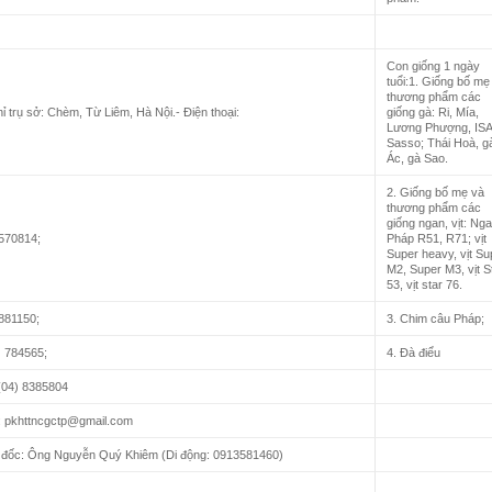
Con giống 1 ngày
tuổi:1. Giống bố mẹ
thương phẩm các
hỉ trụ sở: Chèm, Từ Liêm, Hà Nội.- Điện thoại:
giống gà: Ri, Mía,
Lương Phượng, ISA
Sasso; Thái Hoà, g
Ác, gà Sao.
2. Giống bố mẹ và
thương phẩm các
giống ngan, vịt: Ng
570814;
Pháp R51, R71; vịt
Super heavy, vịt Su
M2, Super M3, vịt S
53, vịt star 76.
881150;
3. Chim câu Pháp;
) 784565;
4. Đà điểu
(04) 8385804
: pkhttncgctp@gmail.com
 đốc: Ông Nguyễn Quý Khiêm (Di động: 0913581460)