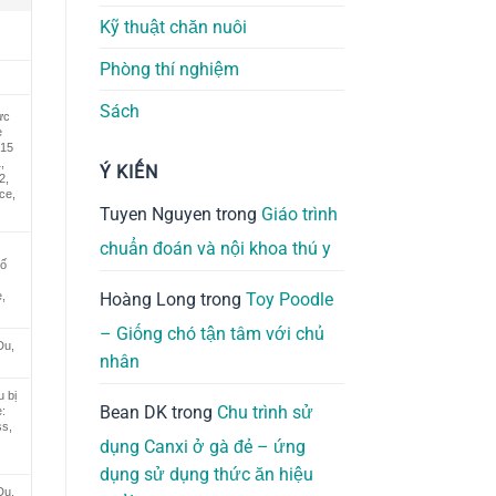
Kỹ thuật chăn nuôi
Phòng thí nghiệm
Sách
ực
ẹ
S15
,
Ý KIẾN
2,
ce,
Tuyen Nguyen
trong
Giáo trình
chuẩn đoán và nội khoa thú y
bố
,
Hoàng Long
trong
Toy Poodle
– Giống chó tận tâm với chủ
Du,
nhân
 bị
Bean DK
trong
Chu trình sử
:
ss,
dụng Canxi ở gà đẻ – ứng
dụng sử dụng thức ăn hiệu
Du.