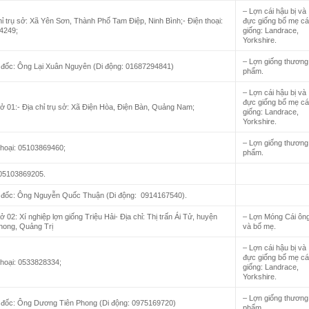
– Lợn cái hậu bị và
hỉ trụ sở: Xã Yên Sơn, Thành Phố Tam Điệp, Ninh Bình;- Điện thoại:
đực giống bố mẹ c
4249;
giống: Landrace,
Yorkshire.
– Lợn giống thương
 đốc: Ông Lại Xuân Nguyên (Di động: 01687294841)
phẩm.
– Lợn cái hậu bị và
đực giống bố mẹ c
ở 01:- Địa chỉ trụ sở: Xã Điện Hòa, Điện Bàn, Quảng Nam;
giống: Landrace,
Yorkshire.
– Lợn giống thương
thoại: 05103869460;
phẩm.
 05103869205.
 đốc: Ông Nguyễn Quốc Thuận (Di động: 0914167540).
ở 02: Xí nghiệp lợn giống Triệu Hải- Địa chỉ: Thị trấn Ái Tử, huyện
– Lợn Móng Cái ôn
hong, Quảng Trị
và bố mẹ.
– Lợn cái hậu bị và
đực giống bố mẹ c
thoại: 0533828334;
giống: Landrace,
Yorkshire.
– Lợn giống thương
 đốc: Ông Dương Tiên Phong (Di động: 0975169720)
phẩm.