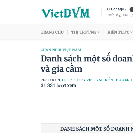
Skip
El Consejo
-
to
Thứ Bảy, 08/08
content
TRANG CHỦ
THỊ TRƯỜNG
KIẾN THỨC
CHĂN NUÔI VIỆT NAM
Danh sách một số doanh
và gia cầm
POSTED ON
11/11/2015
BY
VIETDVM - KIẾN THỨC CN-
31 331
lượt xem
DANH SÁCH MỘT SỐ DOANH NG