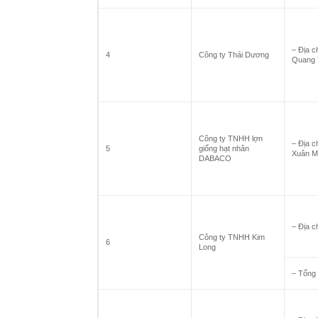
– Địa c
4
Công ty Thái Dương
Quang 
Công ty TNHH lợn
– Địa c
5
giống hạt nhân
Xuân M
DABACO
– Địa c
Công ty TNHH Kim
6
Long
– Tổng