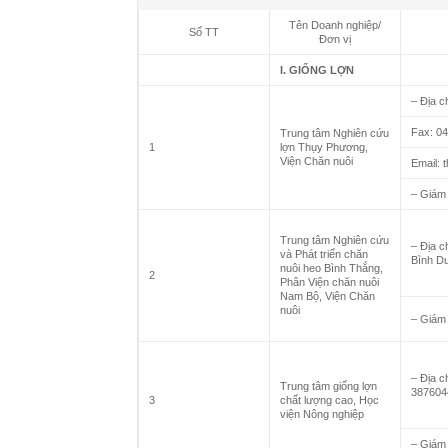
Tên Doanh nghiệp/
Số TT
Đơn vị
I. GIỐNG LỢN
– Địa c
Fax: 0
Trung tâm Nghiên cứu
1
lợn Thụy Phương,
Viện Chăn nuôi
Email:
– Giám
Trung tâm Nghiên cứu
– Địa c
và Phát triển chăn
Bình Dư
nuôi heo Bình Thắng,
2
Phân Viện chăn nuôi
Nam Bộ, Viện Chăn
nuôi
– Giám
– Địa c
Trung tâm giống lợn
387604
3
chất lượng cao, Học
viện Nông nghiệp
– Giám