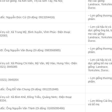
hỉ cơ sở giống: Xã Kim Sơn, Thị xã Sơn Tây, Hà Nội;
mẹ các giống:
Landrace, Yorkshire
Duroc.
– Lợn giống thương
 đốc: Nguyễn Đức Cử (Di động: 0913204416)
phẩm.
– Lợn cái hậu bị và
đực giống ông bà, 
hỉ trụ sở: Xã Trung Mỹ, Bình Xuyên, Vĩnh Phúc- Điện thoại:
mẹ các giống:
32083;
Landrace, Yorkshire
Duroc.
– Lợn giống thương
GĐ: Ông Nguyễn Văn Bung (Di động: 0983568985)
phẩm.
– Lợn cái hậu bị và
hỉ trụ sở: Xã Phùng Chí Kiên, Mỹ Văn, Mỹ Hào, Hưng Yên;- Điện
đực giống bố mẹ c
(0321) 3945085
giống: Landrace,
Yorkshire, Duroc.
– Lợn giống thương
(0321) 3945054
phẩm.
 đốc: Ông Đỗ Văn Chung (Di động: 0912251848)
hỉ trụ sở: Xã Bình Khê, Đông Triều, Quảng Ninh;- Điện thoại:
8334;
– Lợn Móng Cái ôn
và bố mẹ.
 đốc: Ông Nguyễn Văn Thịnh (Di động: 01655095466)