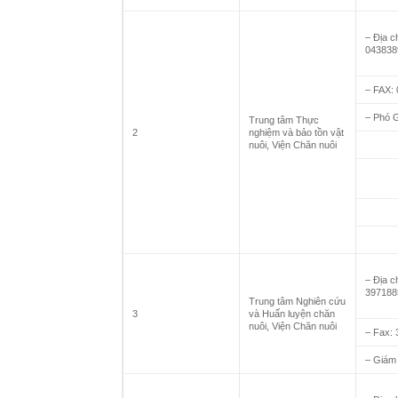
– Địa c
043838
– FAX:
– Phó 
Trung tâm Thực
2
nghiệm và bảo tồn vật
nuôi, Viện Chăn nuôi
– Địa c
397188
Trung tâm Nghiên cứu
3
và Huấn luyện chăn
nuôi, Viện Chăn nuôi
– Fax:
– Giám