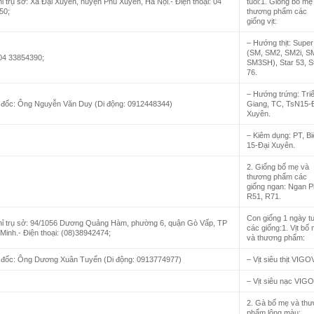
hỉ trụ sở: Xã Đại Xuyên, huyện Phú Xuyên, Hà Nội.- Điện thoại: 04
tuổi:1. Giống bố mẹ
50;
thương phẩm các
giống vịt:
– Hướng thịt: Supe
(SM, SM2, SM2i, S
04 33854390;
SM3SH), Star 53, S
76.
– Hướng trứng: Triế
 đốc: Ông Nguyễn Văn Duy (Di động: 0912448344)
Giang, TC, TsN15-
Xuyên.
– Kiêm dụng: PT, Bi
15-Đại Xuyên.
2. Giống bố mẹ và
thương phẩm các
giống ngan: Ngan 
R51, R71.
Con giống 1 ngày tu
chỉ trụ sở: 94/1056 Dương Quảng Hàm, phường 6, quận Gò Vấp, TP
các giống:1. Vịt bố
Minh.- Điện thoại: (08)38942474;
và thương phẩm:
 đốc: Ông Dương Xuân Tuyển (Di động: 0913774977)
– Vịt siêu thịt VIGO
– Vịt siêu nạc VIG
2. Gà bố mẹ và th
phẩm lông màu: