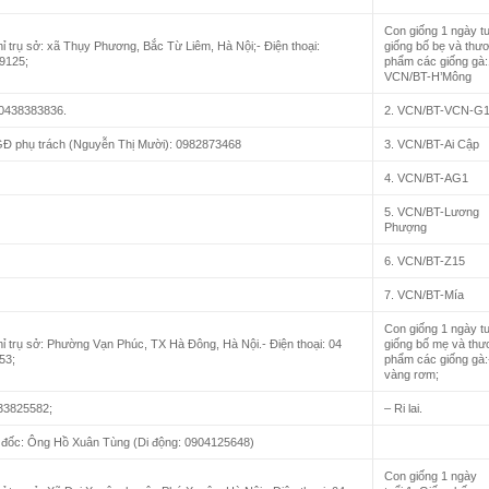
Con giống 1 ngày tu
hỉ trụ sở: xã Thụy Phương, Bắc Từ Liêm, Hà Nội;- Điện thoại:
giống bố bẹ và thư
9125;
phẩm các giống gà:
VCN/BT-H’Mông
 0438383836.
2. VCN/BT-VCN-G
GĐ phụ trách (Nguyễn Thị Mười): 0982873468
3. VCN/BT-Ai Cập
4. VCN/BT-AG1
5. VCN/BT-Lương
Phượng
6. VCN/BT-Z15
7. VCN/BT-Mía
Con giống 1 ngày tu
hỉ trụ sở: Phường Vạn Phúc, TX Hà Đông, Hà Nội.- Điện thoại: 04
giống bố mẹ và thư
53;
phẩm các giống gà:
vàng rơm;
 33825582;
– Ri lai.
 đốc: Ông Hồ Xuân Tùng (Di động: 0904125648)
Con giống 1 ngày