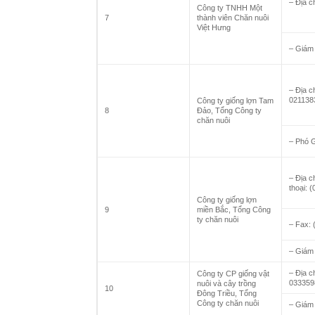
– Địa c
Công ty TNHH Một
7
thành viên Chăn nuôi
Việt Hưng
– Giám
– Địa c
021138
Công ty giống lợn Tam
8
Đảo, Tổng Công ty
chăn nuôi
– Phó 
– Địa c
thoại: 
Công ty giống lợn
9
miền Bắc, Tổng Công
ty chăn nuôi
– Fax: 
– Giám
– Địa c
Công ty CP giống vật
033359
nuôi và cây trồng
10
Đông Triều, Tổng
Công ty chăn nuôi
– Giám