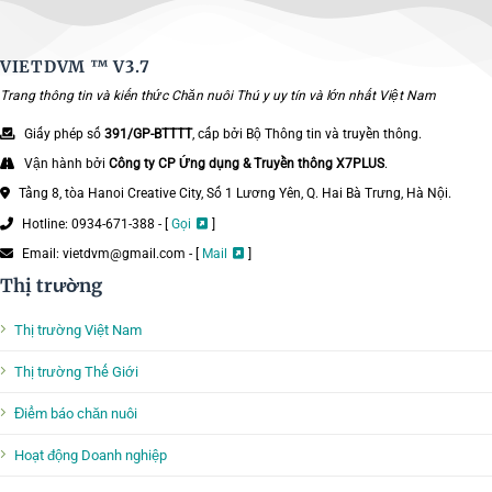
VIETDVM ™
V3.7
Trang thông tin và kiến thức Chăn nuôi Thú y uy tín và lớn nhất Việt Nam
Giấy phép số
391/GP-BTTTT
, cấp bởi Bộ Thông tin và truyền thông.
Vận hành bởi
Công ty CP Ứng dụng & Truyền thông X7PLUS
.
Tầng 8, tòa Hanoi Creative City, Số 1 Lương Yên, Q. Hai Bà Trưng, Hà Nội.
Hotline: 0934-671-388 - [
Gọi
]
Email: vietdvm@gmail.com - [
Mail
]
Thị trường
Thị trường Việt Nam
Thị trường Thế Giới
Điểm báo chăn nuôi
Hoạt động Doanh nghiệp