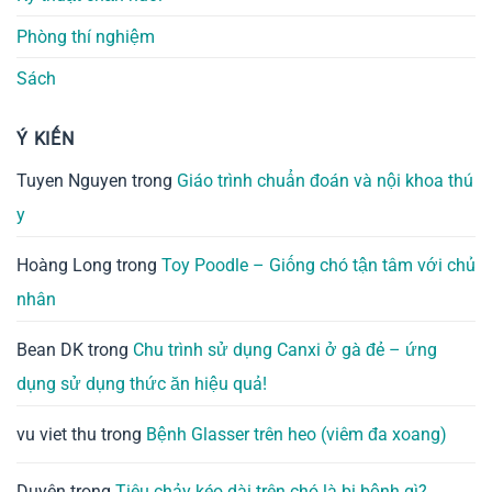
Phòng thí nghiệm
Sách
Ý KIẾN
Tuyen Nguyen
trong
Giáo trình chuẩn đoán và nội khoa thú
y
Hoàng Long
trong
Toy Poodle – Giống chó tận tâm với chủ
nhân
Bean DK
trong
Chu trình sử dụng Canxi ở gà đẻ – ứng
dụng sử dụng thức ăn hiệu quả!
vu viet thu
trong
Bệnh Glasser trên heo (viêm đa xoang)
Duyên
trong
Tiêu chảy kéo dài trên chó là bị bệnh gì?