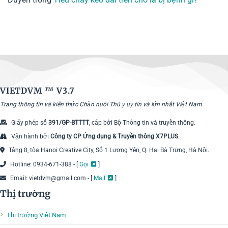
VIETDVM ™
V3.7
Trang thông tin và kiến thức Chăn nuôi Thú y uy tín và lớn nhất Việt Nam
Giấy phép số
391/GP-BTTTT
, cấp bởi Bộ Thông tin và truyền thông.
Vận hành bởi
Công ty CP Ứng dụng & Truyền thông X7PLUS
.
Tầng 8, tòa Hanoi Creative City, Số 1 Lương Yên, Q. Hai Bà Trưng, Hà Nội.
Hotline: 0934-671-388 - [
Gọi
]
Email: vietdvm@gmail.com - [
Mail
]
Thị trường
Thị trường Việt Nam