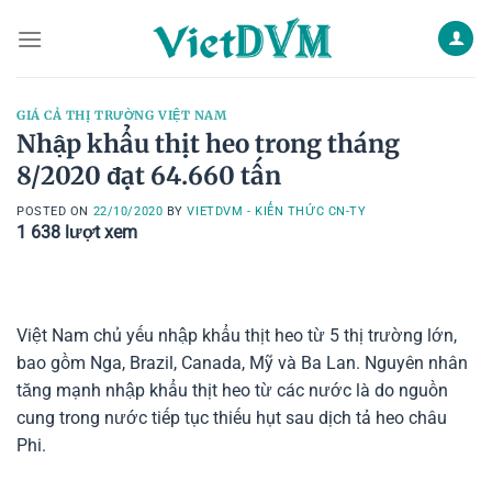
Skip
to
content
GIÁ CẢ THỊ TRƯỜNG VIỆT NAM
Nhập khẩu thịt heo trong tháng
8/2020 đạt 64.660 tấn
POSTED ON
22/10/2020
BY
VIETDVM - KIẾN THỨC CN-TY
1 638
lượt xem
Việt Nam chủ yếu nhập khẩu thịt heo từ 5 thị trường lớn,
bao gồm Nga, Brazil, Canada, Mỹ và Ba Lan. Nguyên nhân
tăng mạnh nhập khẩu thịt heo từ các nước là do nguồn
cung trong nước tiếp tục thiếu hụt sau dịch tả heo châu
Phi.