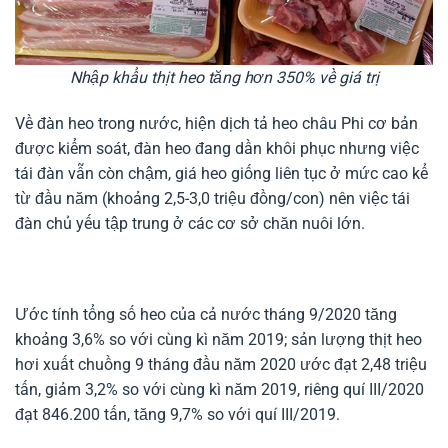
Nhập khẩu thịt heo tăng hơn 350% về giá trị
Về đàn heo trong nước, hiện dịch tả heo châu Phi cơ bản
được kiểm soát, đàn heo đang dần khôi phục nhưng việc
tái đàn vẫn còn chậm, giá heo giống liên tục ở mức cao kể
từ đầu năm (khoảng 2,5-3,0 triệu đồng/con) nên việc tái
đàn chủ yếu tập trung ở các cơ sở chăn nuôi lớn.
Ước tính tổng số heo của cả nước tháng 9/2020 tăng
khoảng 3,6% so với cùng kì năm 2019; sản lượng thịt heo
hơi xuất chuồng 9 tháng đầu năm 2020 ước đạt 2,48 triệu
tấn, giảm 3,2% so với cùng kì năm 2019, riêng quí III/2020
đạt 846.200 tấn, tăng 9,7% so với quí III/2019.