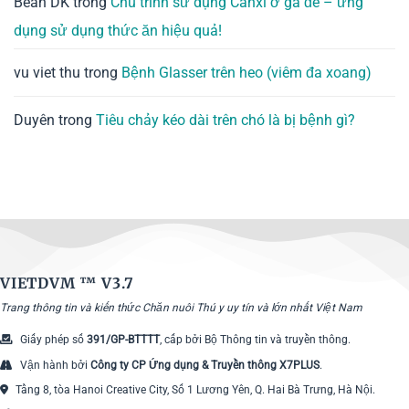
Bean DK
trong
Chu trình sử dụng Canxi ở gà đẻ – ứng
dụng sử dụng thức ăn hiệu quả!
vu viet thu
trong
Bệnh Glasser trên heo (viêm đa xoang)
Duyên
trong
Tiêu chảy kéo dài trên chó là bị bệnh gì?
VIETDVM ™
V3.7
Trang thông tin và kiến thức Chăn nuôi Thú y uy tín và lớn nhất Việt Nam
Giấy phép số
391/GP-BTTTT
, cấp bởi Bộ Thông tin và truyền thông.
Vận hành bởi
Công ty CP Ứng dụng & Truyền thông X7PLUS
.
Tầng 8, tòa Hanoi Creative City, Số 1 Lương Yên, Q. Hai Bà Trưng, Hà Nội.