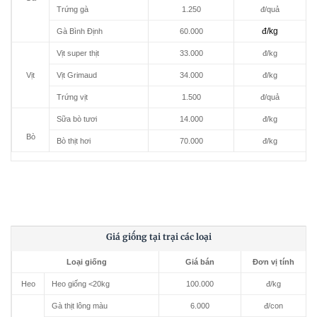
Trứng gà
1.250
đ/quả
đ/kg
Gà Bình Định
60.000
Vịt super thịt
33.000
đ/kg
Vịt
Vịt Grimaud
34.000
đ/kg
Trứng vịt
1.500
đ/quả
Sữa bò tươi
14.000
đ/kg
Bò
Bò thịt hơi
70.000
đ/kg
Giá giống tại trại các loại
Loại giống
Giá bán
Đơn vị tính
Heo
Heo giống <20kg
100.000
đ/kg
Gà thịt lông màu
6.000
đ/con