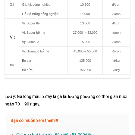
Gà
Gà thịt công nghiệp
10.500
đ/con
Gà đẻ trứng công nghiệp
18.000
đ/con
Vịt Super thịt
13.000
đ/con
Vịt Super bố mẹ
27.000 – 33.000
đ/con
Vịt
Vịt Grimaud
15.000
đ/con
Vịt Grimaud bố mẹ
45.000 – 55.000
đ/con
Bò thịt
135.000
đ/kg
Bò
Bò sữa
155.000
đ/kg
Lưu ý: Gà lông màu ở đây là gà lai lương phượng có thời gian nuôi
ngắn 70 – 90 ngày.
Bạn có muốn xem thêm!!!
Giá Heo hơi tại miền Bắc hiện 53.000đ/kg