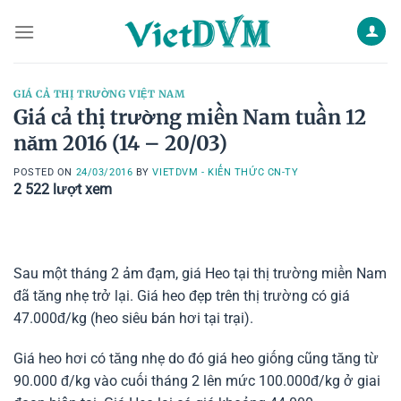
Skip
to
content
GIÁ CẢ THỊ TRƯỜNG VIỆT NAM
Giá cả thị trường miền Nam tuần 12
năm 2016 (14 – 20/03)
POSTED ON
24/03/2016
BY
VIETDVM - KIẾN THỨC CN-TY
2 522
lượt xem
Sau một tháng 2 ảm đạm, giá Heo tại thị trường miền Nam
đã tăng nhẹ trở lại. Giá heo đẹp trên thị trường có giá
47.000đ/kg (heo siêu bán hơi tại trại).
Giá heo hơi có tăng nhẹ do đó giá heo giống cũng tăng từ
90.000 đ/kg vào cuối tháng 2 lên mức 100.000đ/kg ở giai