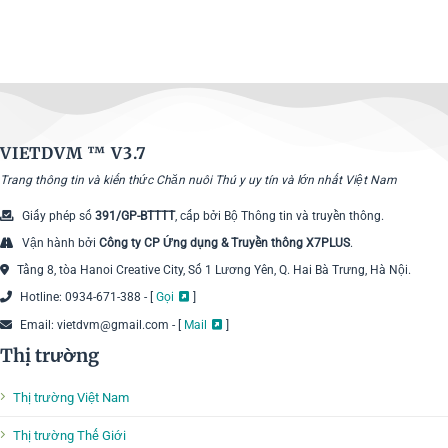
VIETDVM ™
V3.7
Trang thông tin và kiến thức Chăn nuôi Thú y uy tín và lớn nhất Việt Nam
Giấy phép số
391/GP-BTTTT
, cấp bởi Bộ Thông tin và truyền thông.
Vận hành bởi
Công ty CP Ứng dụng & Truyền thông X7PLUS
.
Tầng 8, tòa Hanoi Creative City, Số 1 Lương Yên, Q. Hai Bà Trưng, Hà Nội.
Hotline: 0934-671-388 - [
Gọi
]
Email: vietdvm@gmail.com - [
Mail
]
Thị trường
Thị trường Việt Nam
Thị trường Thế Giới