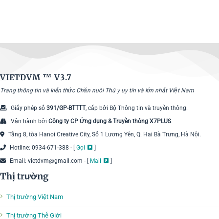
VIETDVM ™
V3.7
Trang thông tin và kiến thức Chăn nuôi Thú y uy tín và lớn nhất Việt Nam
Giấy phép số
391/GP-BTTTT
, cấp bởi Bộ Thông tin và truyền thông.
Vận hành bởi
Công ty CP Ứng dụng & Truyền thông X7PLUS
.
Tầng 8, tòa Hanoi Creative City, Số 1 Lương Yên, Q. Hai Bà Trưng, Hà Nội.
Hotline: 0934-671-388 - [
Gọi
]
Email: vietdvm@gmail.com - [
Mail
]
Thị trường
Thị trường Việt Nam
Thị trường Thế Giới