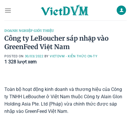
Skip
to
content
DOANH NGHIỆP GIỚI THIỆU
Công ty LeBoucher sáp nhập vào
GreenFeed Việt Nam
POSTED ON
30/03/2022
BY
VIETDVM - KIẾN THỨC CN-TY
1 328
lượt xem
Toàn bộ hoạt động kinh doanh và thương hiệu của Công
ty TNHH LeBoucher ở Việt Nam thuộc Công ty Alain Glon
Holding Asia Pte. Ltd (Pháp) vừa chính thức được sáp
nhập vào GreenFeed Việt Nam.