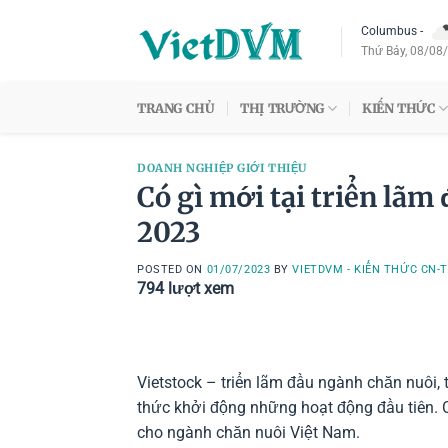
Skip
Columbus
-
to
Thứ Bảy, 08/08
content
TRANG CHỦ
THỊ TRƯỜNG
KIẾN THỨC
DOANH NGHIỆP GIỚI THIỆU
Có gì mới tại triển lãm
2023
POSTED ON
01/07/2023
BY
VIETDVM - KIẾN THỨC CN-
794
lượt xem
Vietstock – triển lãm đầu ngành chăn nuôi, 
thức khởi động những hoạt động đầu tiên. 
cho ngành chăn nuôi Việt Nam.