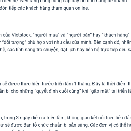
in liên hệ. Nền tảng cũng cung cấp đầy đủ tính năng để doanh
 đón tiếp các khách hàng tham quan online.
ến của Vietstock, “người mua” và “người bán” hay “khách hàng”
y “đối tượng” phù hợp với nhu cầu của mình. Bên cạnh đó, nh
ệ, các tính năng trò chuyện, đặt lịch hay liên hệ trực tiếp đều 
 sẽ được thực hiện trước triển lãm 1 tháng. Đây là thời điểm t
n bị cho những “quyết định cuối cùng” khi “gặp mặt” tại triển l
n, trong 3 ngày diễn ra triển lãm, không gian kết nối trực tiếp đ
 sự sẽ được Ban tổ chức chuẩn bị sẵn sàng. Các đơn vị có thể h