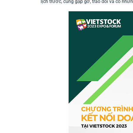
lịch trước, cùng gặp gỡ, trao đổi và có nhữn