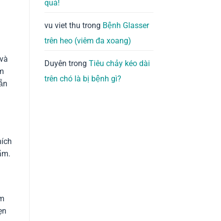
quả!
vu viet thu
trong
Bệnh Glasser
trên heo (viêm đa xoang)
 và
Duyên
trong
Tiêu chảy kéo dài
ằm
trên chó là bị bệnh gì?
sẵn
hích
ãm.
ảm
ẹn