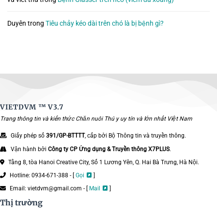
Duyên
trong
Tiêu chảy kéo dài trên chó là bị bệnh gì?
VIETDVM ™
V3.7
Trang thông tin và kiến thức Chăn nuôi Thú y uy tín và lớn nhất Việt Nam
Giấy phép số
391/GP-BTTTT
, cấp bởi Bộ Thông tin và truyền thông.
Vận hành bởi
Công ty CP Ứng dụng & Truyền thông X7PLUS
.
Tầng 8, tòa Hanoi Creative City, Số 1 Lương Yên, Q. Hai Bà Trưng, Hà Nội.
Hotline: 0934-671-388 - [
Gọi
]
Email: vietdvm@gmail.com - [
Mail
]
Thị trường