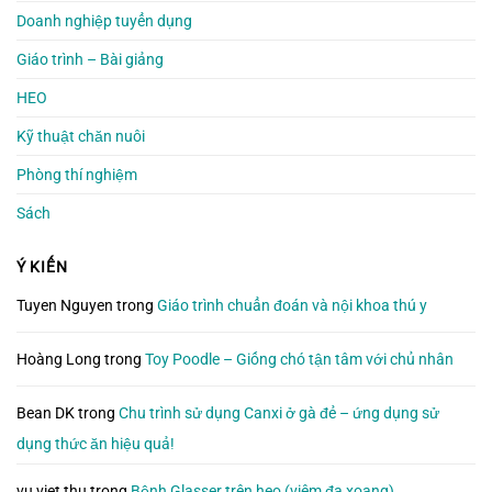
Doanh nghiệp tuyển dụng
Giáo trình – Bài giảng
HEO
Kỹ thuật chăn nuôi
Phòng thí nghiệm
Sách
Ý KIẾN
Tuyen Nguyen
trong
Giáo trình chuẩn đoán và nội khoa thú y
Hoàng Long
trong
Toy Poodle – Giống chó tận tâm với chủ nhân
Bean DK
trong
Chu trình sử dụng Canxi ở gà đẻ – ứng dụng sử
dụng thức ăn hiệu quả!
vu viet thu
trong
Bệnh Glasser trên heo (viêm đa xoang)