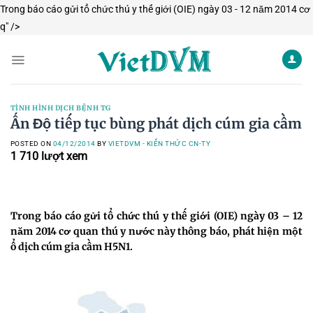
Trong báo cáo gửi tổ chức thú y thế giới (OIE) ngày 03 - 12 năm 2014 cơ
Skip
q" />
to
content
TÌNH HÌNH DỊCH BỆNH TG
Ấn Độ tiếp tục bùng phát dịch cúm gia cầm
POSTED ON
04/12/2014
BY
VIETDVM - KIẾN THỨC CN-TY
1 710
lượt xem
Trong báo cáo gửi tổ chức thú y thế giới (OIE) ngày 03 – 12
năm 2014 cơ quan thú y nước này thông báo, phát hiện một
ổ dịch cúm gia cầm H5N1.