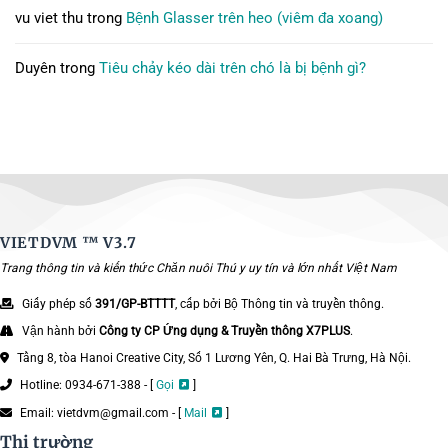
vu viet thu
trong
Bệnh Glasser trên heo (viêm đa xoang)
Duyên
trong
Tiêu chảy kéo dài trên chó là bị bệnh gì?
VIETDVM ™
V3.7
Trang thông tin và kiến thức Chăn nuôi Thú y uy tín và lớn nhất Việt Nam
Giấy phép số
391/GP-BTTTT
, cấp bởi Bộ Thông tin và truyền thông.
Vận hành bởi
Công ty CP Ứng dụng & Truyền thông X7PLUS
.
Tầng 8, tòa Hanoi Creative City, Số 1 Lương Yên, Q. Hai Bà Trưng, Hà Nội.
Hotline: 0934-671-388 - [
Gọi
]
Email: vietdvm@gmail.com - [
Mail
]
Thị trường