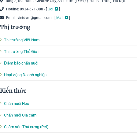
Tầng 8, tòa Hanoi Creative City, Số 1 Lương Yên, Q. Hai Bà Trưng, Hà Nội.
Hotline: 0934-671-388 - [
Gọi
]
Email: vietdvm@gmail.com - [
Mail
]
Thị trường
Thị trường Việt Nam
Thị trường Thế Giới
Điểm báo chăn nuôi
Hoạt động Doanh nghiệp
Kiến thức
Chăn nuôi Heo
Chăn nuôi Gia cầm
Chăm sóc Thú cưng (Pet)