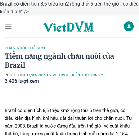
Brazil có diện tích 8,5 triệu km2 rộng thứ 5 trên thế giới, có điều
Skip
kiện địa h" />
to
content
CHĂN NUÔI THẾ GIỚI
Tiềm năng ngành chăn nuôi của
Brazil
POSTED ON
17/03/2015
BY
VIETDVM - KIẾN THỨC CN-TY
3 406
lượt xem
Brazil có diện tích 8,5 triệu km2 rộng thứ 5 trên thế giới, có
điều kiện địa hình, khí hậu, đất đai thuận lợi cho chăn nuôi. Từ
năm 2008, Brazil là nước đứng đầu trên thế giới về xuất khẩu
thịt bò, tăng trưởng xuất khẩu trung bình mỗi năm đạt 2,15%.