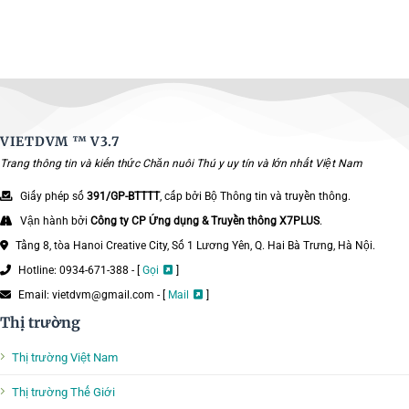
VIETDVM ™
V3.7
Trang thông tin và kiến thức Chăn nuôi Thú y uy tín và lớn nhất Việt Nam
Giấy phép số
391/GP-BTTTT
, cấp bởi Bộ Thông tin và truyền thông.
Vận hành bởi
Công ty CP Ứng dụng & Truyền thông X7PLUS
.
Tầng 8, tòa Hanoi Creative City, Số 1 Lương Yên, Q. Hai Bà Trưng, Hà Nội.
Hotline: 0934-671-388 - [
Gọi
]
Email: vietdvm@gmail.com - [
Mail
]
Thị trường
Thị trường Việt Nam
Thị trường Thế Giới