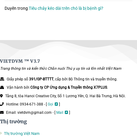
Duyên
trong
Tiêu chảy kéo dài trên chó là bị bệnh gì?
VIETDVM ™
V3.7
Trang thông tin và kiến thức Chăn nuôi Thú y uy tín và lớn nhất Việt Nam
Giấy phép số
391/GP-BTTTT
, cấp bởi Bộ Thông tin và truyền thông.
Vận hành bởi
Công ty CP Ứng dụng & Truyền thông X7PLUS
.
Tầng 8, tòa Hanoi Creative City, Số 1 Lương Yên, Q. Hai Bà Trưng, Hà Nội.
Hotline: 0934-671-388 - [
Gọi
]
Email: vietdvm@gmail.com - [
Mail
]
Thị trường
Thị trường Việt Nam