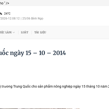
Skip
o " />
to
content
24°C
/2026
-
12:08:13
|
25/06 Bính Ngọ
IỆC LÀM
LUẬT
TÀI LIỆU
uốc ngày 15 – 10 – 2014
 thị trường Trung Quốc cho sản phẩm nông nghiệp ngày 15 tháng 10 năm