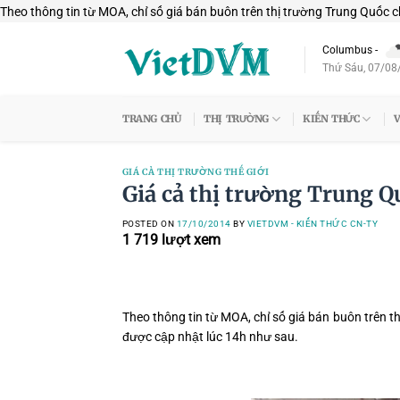
Theo thông tin từ MOA, chỉ số giá bán buôn trên thị trường Trung Quốc ch
Columbus
-
Thứ Sáu, 07/08
TRANG CHỦ
THỊ TRƯỜNG
KIẾN THỨC
V
GIÁ CẢ THỊ TRƯỜNG THẾ GIỚI
Giá cả thị trường Trung Q
POSTED ON
17/10/2014
BY
VIETDVM - KIẾN THỨC CN-TY
1 719
lượt xem
Theo thông tin từ MOA, chỉ số giá bán buôn trên
được cập nhật lúc 14h như sau.