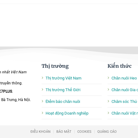
Thị trường
Kiến thức
ớn nhất Việt Nam
Thị trường Việt Nam
Chăn nuôi Heo
 truyền thông.
Thị trường Thế Giới
Chăn nuôi Gia
 X7PLUS
.
i Bà Trưng, Hà Nội.
Điểm báo chăn nuôi
Chăm sóc Thú 
Hoạt động Doanh nghiệp
Chăn nuôi Vật 
|
|
|
ĐIỀU KHOẢN
BẢO MẬT
COOKIES
QUẢNG CÁO