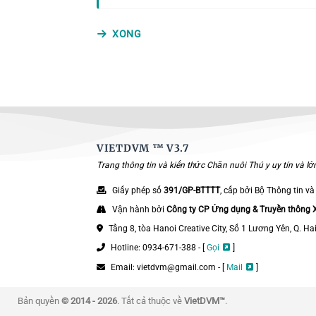
XONG
VIETDVM ™
V3.7
Trang thông tin và kiến thức Chăn nuôi Thú y uy tín và l
Giấy phép số
391/GP-BTTTT
, cấp bởi Bộ Thông tin và
Vận hành bởi
Công ty CP Ứng dụng & Truyền thông
Tầng 8, tòa Hanoi Creative City, Số 1 Lương Yên, Q. Ha
Hotline: 0934-671-388 - [
Gọi
]
Email: vietdvm@gmail.com - [
Mail
]
Bản quyền
© 2014 - 2026
. Tất cả thuộc về
VietDVM™
.