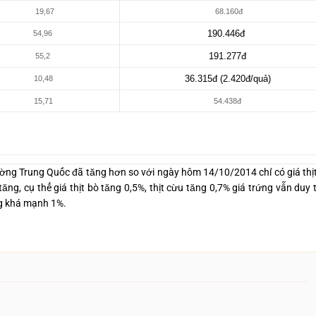
19,67
68.160đ
190.446đ
54,96
191.277đ
55,2
36.315đ (2.420đ/quả)
10,48
15,71
54.438đ
ờng Trung Quốc đã tăng hơn so với ngày hôm 14/10/2014 chỉ có giá thị
g, cụ thể giá thịt bò tăng 0,5%, thịt cừu tăng 0,7% giá trứng vẫn duy t
ng khá mạnh 1%.