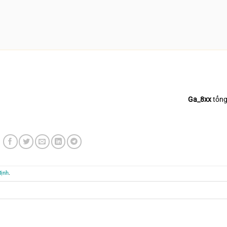
Ga_8xx
tổng
định
.