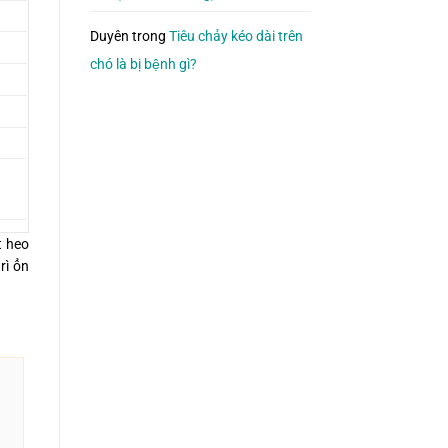
Duyên
trong
Tiêu chảy kéo dài trên
chó là bị bệnh gì?
t heo
rì ổn