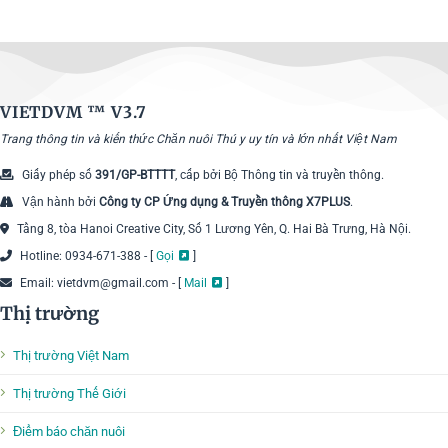
VIETDVM ™
V3.7
Trang thông tin và kiến thức Chăn nuôi Thú y uy tín và lớn nhất Việt Nam
Giấy phép số
391/GP-BTTTT
, cấp bởi Bộ Thông tin và truyền thông.
Vận hành bởi
Công ty CP Ứng dụng & Truyền thông X7PLUS
.
Tầng 8, tòa Hanoi Creative City, Số 1 Lương Yên, Q. Hai Bà Trưng, Hà Nội.
Hotline: 0934-671-388 - [
Gọi
]
Email: vietdvm@gmail.com - [
Mail
]
Thị trường
Thị trường Việt Nam
Thị trường Thế Giới
Điểm báo chăn nuôi