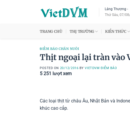
Skip
Láng Thượng
-
to
Thứ Sáu, 07/08
content
TRANG CHỦ
THỊ TRƯỜNG
KIẾN THỨC
ĐIỂM BÁO CHĂN NUÔI
Thịt ngoại lại tràn vào
POSTED ON
20/12/2016
BY
VIETDVM ĐIỂM BÁO
5 251
lượt xem
Các loại thịt từ châu Âu, Nhật Bản và Indon
khúc cao cấp.