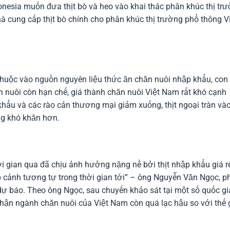
nesia muốn đưa thịt bò và heo vào khai thác phân khúc thị tr
nhà cung cấp thịt bò chính cho phân khúc thị trường phổ thông V
thuộc vào nguồn nguyên liệu thức ăn chăn nuôi nhập khẩu, con
 nuôi còn hạn chế, giá thành chăn nuôi Việt Nam rất khó cạnh
 khẩu và các rào cản thương mại giảm xuống, thịt ngoại tràn và
ng khó khăn hơn.
 gian qua đã chịu ảnh hưởng nặng nề bởi thịt nhập khẩu giá rẻ
 cảnh tương tự trong thời gian tới” – ông Nguyễn Văn Ngọc, p
dự báo. Theo ông Ngọc, sau chuyến khảo sát tại một số quốc gi
nhận ngành chăn nuôi của Việt Nam còn quá lạc hậu so với thế g