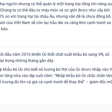
n hai người nhưng có thể quản lý một trang trại rộng với năng su
 Chúng ta có thể đầu tư máy móc và cơ giới được như vậy bởi
80% so với trang trại tại châu Âu, nhưng vấn đề là chưa đồng bộ.
ôi của Việt Nam sẽ còn lạc hậu dài và càng khó cạnh tranh so
 báo.
hồi đầu năm 2016 khiến Úc thắt chặt xuất khẩu bò sang VN, số
lại trong những tháng gần đây.
 khẩu bò Úc cho biết số lượng bò thịt của Úc được nhập vào 
òn tăng nữa vào dịp cuối năm. “Nhập khẩu bò Úc chắc chắn tă
số lượng đủ lớn và giá cả cạnh tranh để thay thế” – giám đốc m