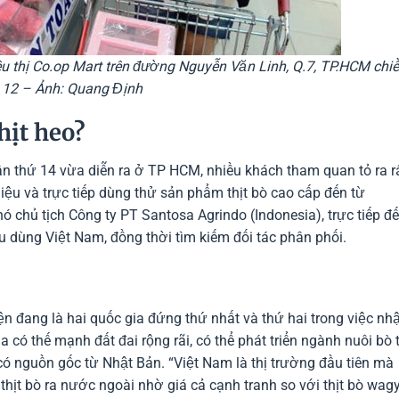
êu thị Co.op Mart trên đường Nguyễn Văn Linh, Q.7, TP.HCM chiề
12 – Ảnh: Quang Định
thịt heo?
n thứ 14 vừa diễn ra ở TP HCM, nhiều khách tham quan tỏ ra r
iệu và trực tiếp dùng thử sản phẩm thịt bò cao cấp đến từ
chủ tịch Công ty PT Santosa Agrindo (Indonesia), trực tiếp đ
u dùng Việt Nam, đồng thời tìm kiếm đối tác phân phối.
n đang là hai quốc gia đứng thứ nhất và thứ hai trong việc nh
a có thế mạnh đất đai rộng rãi, có thể phát triển ngành nuôi bò t
 có nguồn gốc từ Nhật Bản. “Việt Nam là thị trường đầu tiên mà
thịt bò ra nước ngoài nhờ giá cả cạnh tranh so với thịt bò wag