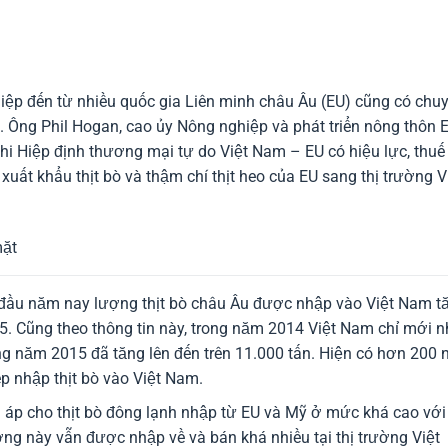
ệp đến từ nhiều quốc gia Liên minh châu Âu (EU) cũng có chu
. Ông Phil Hogan, cao ủy Nông nghiệp và phát triển nông thôn E
hi Hiệp định thương mại tự do Việt Nam – EU có hiệu lực, thuế
uất khẩu thịt bò và thậm chí thịt heo của EU sang thị trường V
mặt
 đầu năm nay lượng thịt bò châu Âu được nhập vào Việt Nam t
. Cũng theo thông tin này, trong năm 2014 Việt Nam chỉ mới 
ang năm 2015 đã tăng lên đến trên 11.000 tấn. Hiện có hơn 200 
 nhập thịt bò vào Việt Nam.
áp cho thịt bò đông lạnh nhập từ EU và Mỹ ở mức khá cao với
ờng này vẫn được nhập về và bán khá nhiều tại thị trường Việt