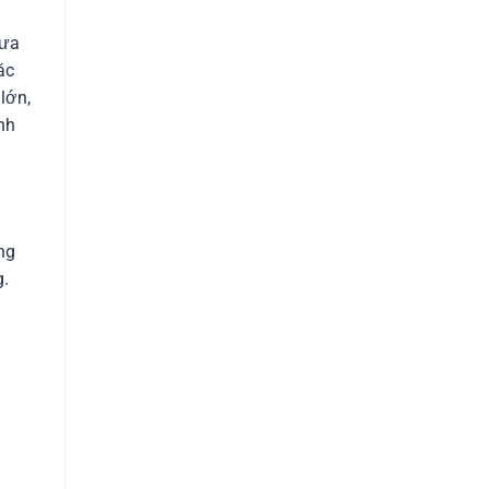
hưa
ác
lớn,
nh
ng
g.