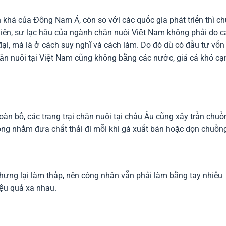
 khá của Đông Nam Á, còn so với các quốc gia phát triển thì c
iên, sự lạc hậu của ngành chăn nuôi Việt Nam không phải do c
ại, mà là ở cách suy nghĩ và cách làm. Do đó dù có đầu tư vốn 
hăn nuôi tại Việt Nam cũng không bằng các nước, giá cả khó cạ
àn bộ, các trang trại chăn nuôi tại châu Âu cũng xây trần chuồ
trong nhằm đưa chất thải đi mỗi khi gà xuất bán hoặc dọn chuồn
nhưng lại làm thấp, nên công nhân vẫn phải làm bằng tay nhiều
ệu quả xa nhau.