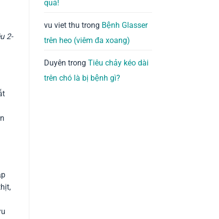
quả!
vu viet thu
trong
Bệnh Glasser
u 2-
trên heo (viêm đa xoang)
Duyên
trong
Tiêu chảy kéo dài
trên chó là bị bệnh gì?
ất
ến
ập
hịt,
yu