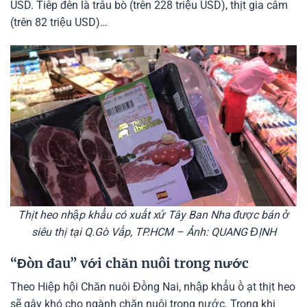
USD. Tiếp đến là trâu bò (trên 228 triệu USD), thịt gia cầm
(trên 82 triệu USD)…
Thịt heo nhập khẩu có xuất xứ Tây Ban Nha được bán ở
siêu thị tại Q.Gò Vấp, TP.HCM – Ảnh: QUANG ĐỊNH
“Đòn đau” với chăn nuôi trong nước
Theo Hiệp hội Chăn nuôi Đồng Nai, nhập khẩu ồ ạt thịt heo
sẽ gây khó cho ngành chăn nuôi trong nước. Trong khi