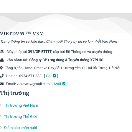
VIETDVM ™
V3.7
Trang thông tin và kiến thức Chăn nuôi Thú y uy tín và lớn nhất Việt Nam
Giấy phép số
391/GP-BTTTT
, cấp bởi Bộ Thông tin và truyền thông.
Vận hành bởi
Công ty CP Ứng dụng & Truyền thông X7PLUS
.
Tầng 8, tòa Hanoi Creative City, Số 1 Lương Yên, Q. Hai Bà Trưng, Hà Nội.
Hotline: 0934-671-388 - [
Gọi
]
Email: vietdvm@gmail.com - [
Mail
]
Thị trường
Thị trường Việt Nam
Thị trường Thế Giới
Điểm báo chăn nuôi