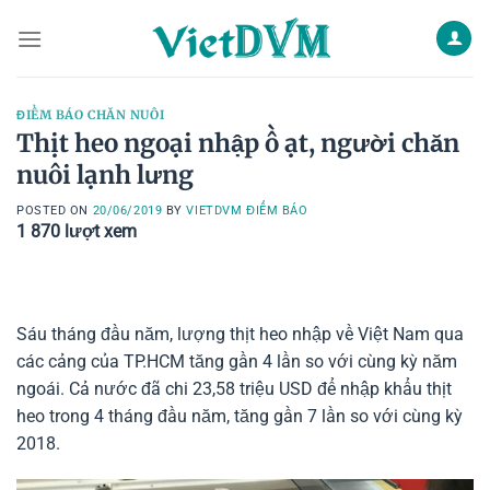
Skip
to
content
ĐIỂM BÁO CHĂN NUÔI
Thịt heo ngoại nhập ồ ạt, người chăn
nuôi lạnh lưng
POSTED ON
20/06/2019
BY
VIETDVM ĐIỂM BÁO
1 870
lượt xem
Sáu tháng đầu năm, lượng thịt heo nhập về Việt Nam qua
các cảng của TP.HCM tăng gần 4 lần so với cùng kỳ năm
ngoái. Cả nước đã chi 23,58 triệu USD để nhập khẩu thịt
heo trong 4 tháng đầu năm, tăng gần 7 lần so với cùng kỳ
2018.