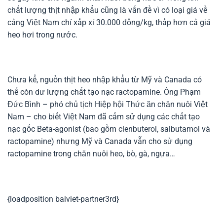
chất lượng thịt nhập khẩu cũng là vấn đề vì có loại giá về
cảng Việt Nam chỉ xấp xỉ 30.000 đồng/kg, thấp hơn cả giá
heo hơi trong nước.
Chưa kể, nguồn thịt heo nhập khẩu từ Mỹ và Canada có
thể còn dư lượng chất tạo nạc ractopamine. Ông Phạm
Đức Bình – phó chủ tịch Hiệp hội Thức ăn chăn nuôi Việt
Nam – cho biết Việt Nam đã cấm sử dụng các chất tạo
nạc gốc Beta-agonist (bao gồm clenbuterol, salbutamol và
ractopamine) nhưng Mỹ và Canada vẫn cho sử dụng
ractopamine trong chăn nuôi heo, bò, gà, ngựa…
{loadposition baiviet-partner3rd}