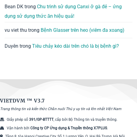
Bean DK
trong
Chu trình sử dụng Canxi ở gà đẻ – ứng
dụng sử dụng thức ăn hiệu quả!
vu viet thu
trong
Bệnh Glasser trên heo (viêm đa xoang)
Duyên
trong
Tiêu chảy kéo dài trên chó là bị bệnh gì?
VIETDVM ™
V3.7
Trang thông tin và kiến thức Chăn nuôi Thú y uy tín và lớn nhất Việt Nam
Giấy phép số
391/GP-BTTTT
, cấp bởi Bộ Thông tin và truyền thông.
Vận hành bởi
Công ty CP Ứng dụng & Truyền thông X7PLUS
.
Tầng 8, tòa Hanoi Creative City, Số 1 Lương Yên, Q. Hai Bà Trưng, Hà Nội.