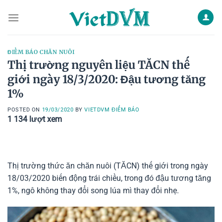
Skip
to
content
ĐIỂM BÁO CHĂN NUÔI
Thị trường nguyên liệu TĂCN thế
giới ngày 18/3/2020: Đậu tương tăng
1%
POSTED ON
19/03/2020
BY
VIETDVM ĐIỂM BÁO
1 134
lượt xem
Thị trường thức ăn chăn nuôi (TĂCN) thế giới trong ngày
18/03/2020 biến động trái chiều, trong đó đậu tương tăng
1%, ngô không thay đổi song lúa mì thay đổi nhẹ.