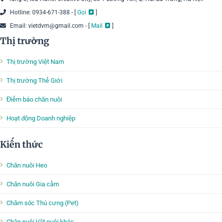
Hotline: 0934-671-388 - [
Gọi
]
Email: vietdvm@gmail.com - [
Mail
]
Thị trường
Thị trường Việt Nam
Thị trường Thế Giới
Điểm báo chăn nuôi
Hoạt động Doanh nghiệp
Kiến thức
Chăn nuôi Heo
Chăn nuôi Gia cầm
Chăm sóc Thú cưng (Pet)
Chăn nuôi Vật nuôi khác