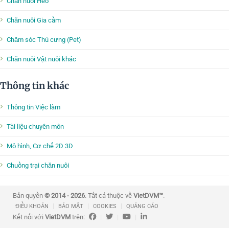
Chăn nuôi Heo
Chăn nuôi Gia cầm
Chăm sóc Thú cưng (Pet)
Chăn nuôi Vật nuôi khác
Thông tin khác
Thông tin Việc làm
Tài liệu chuyên môn
Mô hình, Cơ chế 2D 3D
Chuồng trại chăn nuôi
Bản quyền
© 2014 - 2026
. Tất cả thuộc về
VietDVM™
.
|
|
|
ĐIỀU KHOẢN
BẢO MẬT
COOKIES
QUẢNG CÁO
Kết nối với
VietDVM
trên:
|
|
|