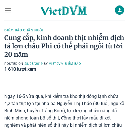
Skip
to
content
ĐIỂM BÁO CHĂN NUÔI
Cung cấp, kinh doanh thịt nhiễm dịch
tả lợn châu Phi có thể phải ngồi tù tới
20 năm
POSTED ON
28/05/2019
BY
VIETDVM ĐIỂM BÁO
1 610
lượt xem
Ngày 16-5 vừa qua, khi kiểm tra kho thịt đông lạnh chứa
4,2 tấn thịt lợn tại nhà bà Nguyễn Thị Thảo (80 tuổi, ngụ xã
Bình Minh, huyện Trảng Bom), lực lượng chức năng đã
niêm phong toàn bộ số thịt, đồng thời lấy mẫu đi xét
nghiệm và phát hiện số thịt này bị nhiễm dịch tả lợn châu