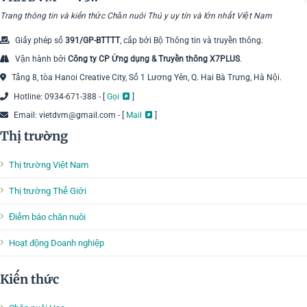
Trang thông tin và kiến thức Chăn nuôi Thú y uy tín và lớn nhất Việt Nam
Giấy phép số
391/GP-BTTTT
, cấp bởi Bộ Thông tin và truyền thông.
Vận hành bởi
Công ty CP Ứng dụng & Truyền thông X7PLUS
.
Tầng 8, tòa Hanoi Creative City, Số 1 Lương Yên, Q. Hai Bà Trưng, Hà Nội.
Hotline: 0934-671-388 - [
Gọi
]
Email: vietdvm@gmail.com - [
Mail
]
Thị trường
Thị trường Việt Nam
Thị trường Thế Giới
Điểm báo chăn nuôi
Hoạt động Doanh nghiệp
Kiến thức