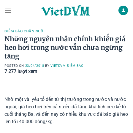
Skip
to
content
ĐIỂM BÁO CHĂN NUÔI
Những nguyên nhân chính khiến giá
heo hơi trong nước vẫn chưa ngừng
tăng
POSTED ON
23/04/2018
BY
VIETDVM ĐIỂM BÁO
7 277
lượt xem
Nhờ một vài yếu tố đến từ thị trường trong nước và nước
ngoài, giá heo hơi trên cả nước đã tăng khá tích cực kể từ
cuối tháng Ba, và đến nay có nhiều khu vực đã báo giá heo
lên tới 40.000 đồng/kg.