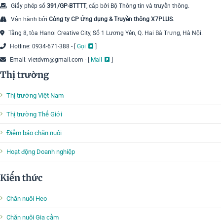
Giấy phép số
391/GP-BTTTT
, cấp bởi Bộ Thông tin và truyền thông.
Vận hành bởi
Công ty CP Ứng dụng & Truyền thông X7PLUS
.
Tầng 8, tòa Hanoi Creative City, Số 1 Lương Yên, Q. Hai Bà Trưng, Hà Nội.
Hotline: 0934-671-388 - [
Gọi
]
Email: vietdvm@gmail.com - [
Mail
]
Thị trường
Thị trường Việt Nam
Thị trường Thế Giới
Điểm báo chăn nuôi
Hoạt động Doanh nghiệp
Kiến thức
Chăn nuôi Heo
Chăn nuôi Gia cầm