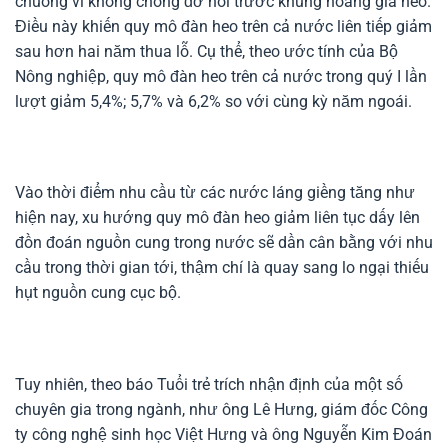
chuồng vì không chống đỡ nổi trước khủng hoảng giá heo.
Điều này khiến quy mô đàn heo trên cả nước liên tiếp giảm
sau hơn hai năm thua lỗ. Cụ thể, theo ước tính của Bộ
Nông nghiệp, quy mô đàn heo trên cả nước trong quý I lần
lượt giảm 5,4%; 5,7% và 6,2% so với cùng kỳ năm ngoái.
Vào thời điểm nhu cầu từ các nước láng giềng tăng như
hiện nay, xu hướng quy mô đàn heo giảm liên tục dấy lên
đồn đoán nguồn cung trong nước sẽ dần cân bằng với nhu
cầu trong thời gian tới, thậm chí là quay sang lo ngại thiếu
hụt nguồn cung cục bộ.
Tuy nhiên, theo báo Tuổi trẻ trích nhận định của một số
chuyên gia trong ngành, như ông Lê Hưng, giám đốc Công
ty công nghệ sinh học Việt Hưng và ông Nguyễn Kim Đoán