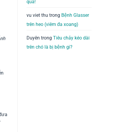
quả!
vu viet thu
trong
Bệnh Glasser
trên heo (viêm đa xoang)
Duyên
trong
Tiêu chảy kéo dài
Ảnh
trên chó là bị bệnh gì?
ển
 đưa
ừ