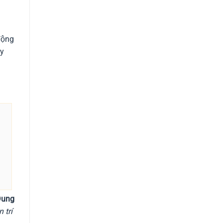
động
ây
Dung
 trí