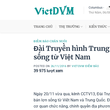
Skip
Columbus
-
to
Thứ Năm, 06/0
content
TRANG CHỦ
THỊ TRƯỜNG
KIẾN THỨC
ĐIỂM BÁO CHĂN NUÔI
Đài Truyền hình Trung
sống từ Việt Nam
POSTED ON
26/11/2016
BY
VIETDVM ĐIỂM BÁO
39 975
lượt xem
Ngày 20/11 vừa qua, kênh CCTV13, Đài Tru
bán lợn sống từ Việt Nam và Trung Quốc. Đạ
cơ quan chức năng, chính quyền địa phương