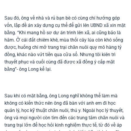
Sau đó, ông về nhà và rủ bạn bè có cùng chí hướng góp
vốn, lập đề án xây dựng cụ thể để gửi lên UBND xã xin mặt
bằng. “Khi mang hồ sơ dự án trình lên xã, ai cũng bảo là
hâm. Ở cái đất chiêm khê, mùa thối cây lúa còn khó sống
được, huống chi mở trang trại chăn nuôi quy mô hàng tỷ
đồng, khác nào vứt tiền qua cửa sổ. Nhưng tôi kiên trì
thuyết phục và cuối cùng đã được xã đồng ý cấp mặt
bằng”- ông Long kể lại.
Sau khi có mặt bằng, ông Long nghĩ không thể làm mà
không có kiến thức nên ông đã bàn với anh em đi học
quản lý, học kỹ thuật chăn nuôi, thú y. Ngoài học lý thuyết,
ông và mọi người còn tìm đến các trung tâm chăn nuôi và
trang trại lớn để học hỏi kinh nghiệm thực tế, từ đó về áp