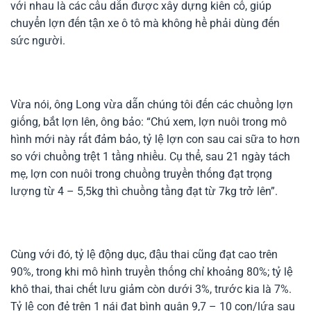
với nhau là các cầu dẫn được xây dựng kiên cố, giúp
chuyển lợn đến tận xe ô tô mà không hề phải dùng đến
sức người.
Vừa nói, ông Long vừa dẫn chúng tôi đến các chuồng lợn
giống, bắt lợn lên, ông bảo: “Chú xem, lợn nuôi trong mô
hình mới này rất đảm bảo, tỷ lệ lợn con sau cai sữa to hơn
so với chuồng trệt 1 tầng nhiều. Cụ thể, sau 21 ngày tách
mẹ, lợn con nuôi trong chuồng truyền thống đạt trọng
lượng từ 4 – 5,5kg thì chuồng tầng đạt từ 7kg trở lên”.
Cùng với đó, tỷ lệ động dục, đậu thai cũng đạt cao trên
90%, trong khi mô hình truyền thống chỉ khoảng 80%; tỷ lệ
khô thai, thai chết lưu giảm còn dưới 3%, trước kia là 7%.
Tỷ lệ con đẻ trên 1 nái đạt bình quân 9,7 – 10 con/lứa sau