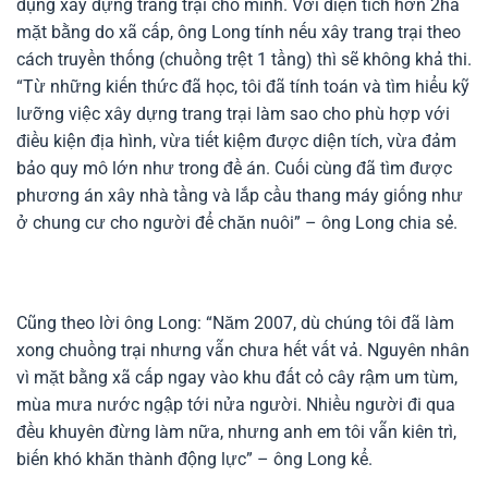
dụng xây dựng trang trại cho mình. Với diện tích hơn 2ha
mặt bằng do xã cấp, ông Long tính nếu xây trang trại theo
cách truyền thống (chuồng trệt 1 tầng) thì sẽ không khả thi.
“Từ những kiến thức đã học, tôi đã tính toán và tìm hiểu kỹ
lưỡng việc xây dựng trang trại làm sao cho phù hợp với
điều kiện địa hình, vừa tiết kiệm được diện tích, vừa đảm
bảo quy mô lớn như trong đề án. Cuối cùng đã tìm được
phương án xây nhà tầng và lắp cầu thang máy giống như
ở chung cư cho người để chăn nuôi” – ông Long chia sẻ.
Cũng theo lời ông Long: “Năm 2007, dù chúng tôi đã làm
xong chuồng trại nhưng vẫn chưa hết vất vả. Nguyên nhân
vì mặt bằng xã cấp ngay vào khu đất cỏ cây rậm um tùm,
mùa mưa nước ngập tới nửa người. Nhiều người đi qua
đều khuyên đừng làm nữa, nhưng anh em tôi vẫn kiên trì,
biến khó khăn thành động lực” – ông Long kể.