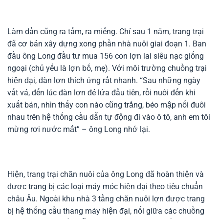
Làm dần cũng ra tấm, ra miếng. Chỉ sau 1 năm, trang trại
đã cơ bản xây dựng xong phần nhà nuôi giai đoạn 1. Ban
đầu ông Long đầu tư mua 156 con lợn lai siêu nạc giống
ngoại (chủ yếu là lợn bố, mẹ). Với môi trường chuồng trại
hiện đại, đàn lợn thích ứng rất nhanh. “Sau những ngày
vất vả, đến lúc đàn lợn đẻ lứa đầu tiên, rồi nuôi đến khi
xuất bán, nhìn thấy con nào cũng trắng, béo mập nối đuôi
nhau trên hệ thống cầu dẫn tự động đi vào ô tô, anh em tôi
mừng rơi nước mắt” – ông Long nhớ lại.
Hiện, trang trại chăn nuôi của ông Long đã hoàn thiện và
được trang bị các loại máy móc hiện đại theo tiêu chuẩn
châu Âu. Ngoài khu nhà 3 tầng chăn nuôi lợn được trang
bị hệ thống cầu thang máy hiện đại, nối giữa các chuồng