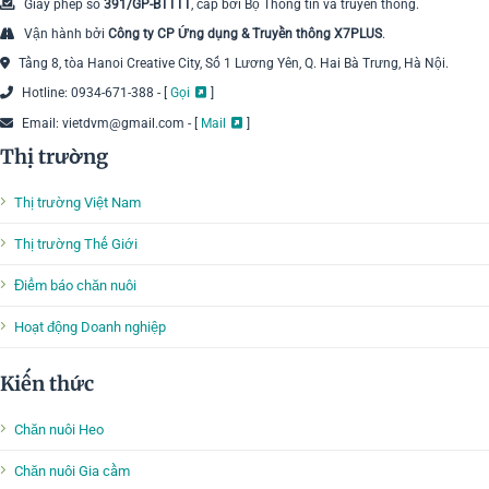
Giấy phép số
391/GP-BTTTT
, cấp bởi Bộ Thông tin và truyền thông.
Vận hành bởi
Công ty CP Ứng dụng & Truyền thông X7PLUS
.
Tầng 8, tòa Hanoi Creative City, Số 1 Lương Yên, Q. Hai Bà Trưng, Hà Nội.
Hotline: 0934-671-388 - [
Gọi
]
Email: vietdvm@gmail.com - [
Mail
]
Thị trường
Thị trường Việt Nam
Thị trường Thế Giới
Điểm báo chăn nuôi
Hoạt động Doanh nghiệp
Kiến thức
Chăn nuôi Heo
Chăn nuôi Gia cầm