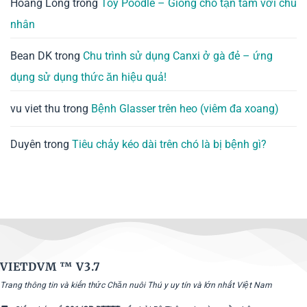
Hoàng Long
trong
Toy Poodle – Giống chó tận tâm với chủ
nhân
Bean DK
trong
Chu trình sử dụng Canxi ở gà đẻ – ứng
dụng sử dụng thức ăn hiệu quả!
vu viet thu
trong
Bệnh Glasser trên heo (viêm đa xoang)
Duyên
trong
Tiêu chảy kéo dài trên chó là bị bệnh gì?
VIETDVM ™
V3.7
Trang thông tin và kiến thức Chăn nuôi Thú y uy tín và lớn nhất Việt Nam