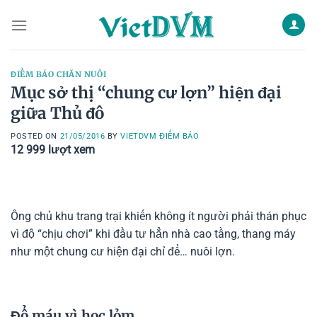
Skip
to
content
ĐIỂM BÁO CHĂN NUÔI
Mục sở thị “chung cư lợn” hiện đại
giữa Thủ đô
POSTED ON
21/05/2016
BY
VIETDVM ĐIỂM BÁO
12 999
lượt xem
Ông chủ khu trang trại khiến không ít người phải thán phục
vì độ “chịu chơi” khi đầu tư hẳn nhà cao tầng, thang máy
như một chung cư hiện đại chỉ để… nuôi lợn.
Đổ máu vì học lỏm