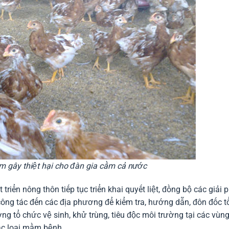
 gây thiệt hại cho đàn gia cầm cả nước
riển nông thôn tiếp tục triển khai quyết liệt, đồng bộ các giải 
công tác đến các địa phương để kiểm tra, hướng dẫn, đôn đốc t
g tổ chức vệ sinh, khử trùng, tiêu độc môi trường tại các vùn
các loại mầm bệnh.