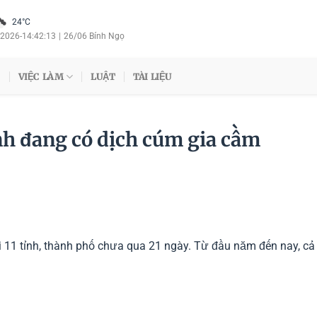
24°C
/2026
-
14:42:14
|
26/06 Bính Ngọ
VIỆC LÀM
LUẬT
TÀI LIỆU
ành đang có dịch cúm gia cầm
i 11 tỉnh, thành phố chưa qua 21 ngày. Từ đầu năm đến nay, cả
.