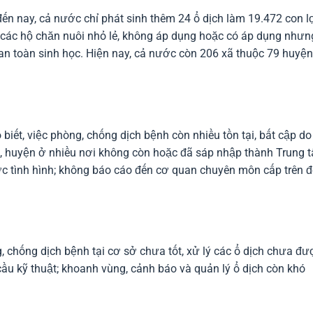
đến nay, cả nước chỉ phát sinh thêm 24 ổ dịch làm 19.472 con l
ại các hộ chăn nuôi nhỏ lẻ, không áp dụng hoặc có áp dụng nhưn
an toàn sinh học. Hiện nay, cả nước còn 206 xã thuộc 79 huyện
biết, việc phòng, chống dịch bệnh còn nhiều tồn tại, bất cập do
 xã, huyện ở nhiều nơi không còn hoặc đã sáp nhập thành Trung 
 tình hình; không báo cáo đến cơ quan chuyên môn cấp trên đ
, chống dịch bệnh tại cơ sở chưa tốt, xử lý các ổ dịch chưa đư
cầu kỹ thuật; khoanh vùng, cảnh báo và quản lý ổ dịch còn khó