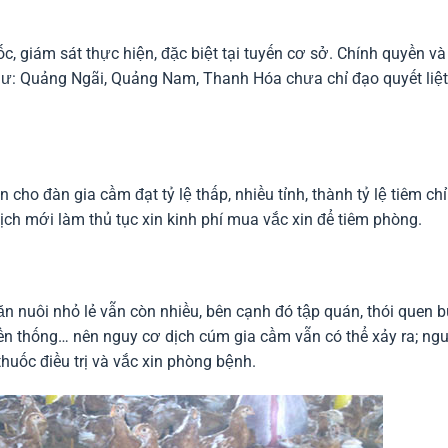
c, giám sát thực hiện, đặc biệt tại tuyến cơ sở. Chính quyền và
ư: Quảng Ngãi, Quảng Nam, Thanh Hóa chưa chỉ đạo quyết liệt
 cho đàn gia cầm đạt tỷ lệ thấp, nhiều tỉnh, thành tỷ lệ tiêm chỉ
ịch mới làm thủ tục xin kinh phí mua vắc xin để tiêm phòng.
ăn nuôi nhỏ lẻ vẫn còn nhiều, bên cạnh đó tập quán, thói quen 
uyền thống… nên nguy cơ dịch cúm gia cầm vẫn có thể xảy ra; ng
thuốc điều trị và vắc xin phòng bệnh.