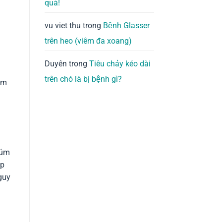
quả!
vu viet thu
trong
Bệnh Glasser
trên heo (viêm đa xoang)
Duyên
trong
Tiêu chảy kéo dài
trên chó là bị bệnh gì?
ầm
cúm
ập
guy