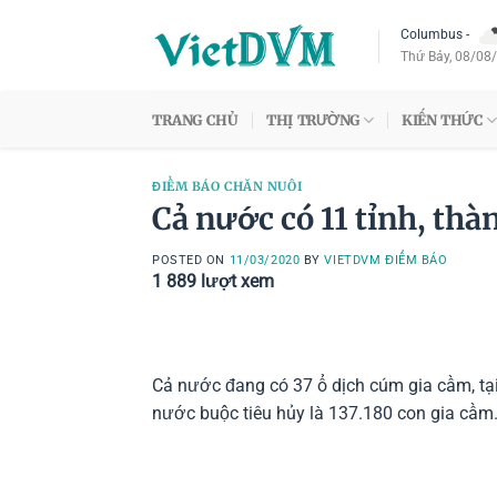
Skip
Columbus
-
to
Thứ Bảy, 08/08
content
TRANG CHỦ
THỊ TRƯỜNG
KIẾN THỨC
ĐIỂM BÁO CHĂN NUÔI
Cả nước có 11 tỉnh, th
POSTED ON
11/03/2020
BY
VIETDVM ĐIỂM BÁO
1 889
lượt xem
Cả nước đang có 37 ổ dịch cúm gia cầm, tạ
nước buộc tiêu hủy là 137.180 con gia cầm