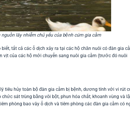
là nguồn lây nhiễm chủ yếu của bệnh cúm gia cầm
biết, tất cả các ổ dịch xảy ra tại các hộ chăn nuôi có đàn gia c
n vịt của các hộ mới chuyển sang nuôi gia cầm (trước đó nuôi
 tiêu hủy toàn bộ đàn gia cầm bị bệnh, dương tính với vi rút 
ổ chức sát trùng bằng vôi bột, phun hóa chất; khoanh vùng và l
 tiêm phòng bao vây ổ dịch và tiêm phòng các đàn gia cầm có n