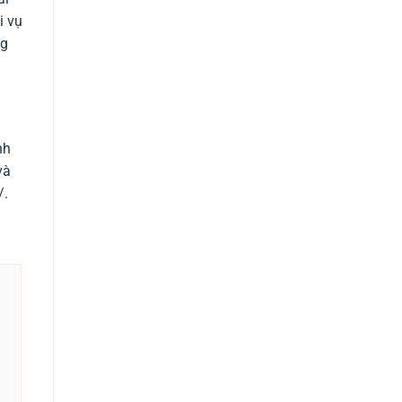
i vụ
ng
nh
và
/.