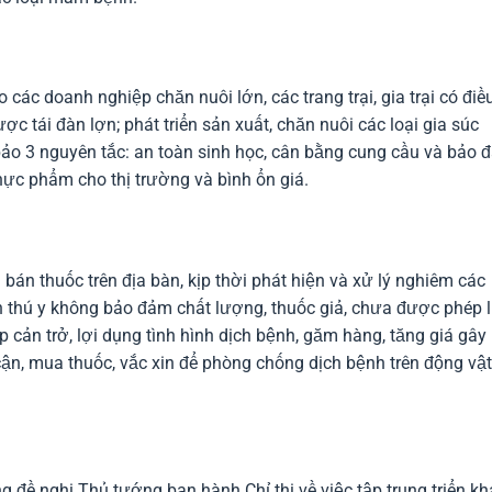
ho các doanh nghiệp chăn nuôi lớn, các trang trại, gia trại có điề
c tái đàn lợn; phát triển sản xuất, chăn nuôi các loại gia súc
bảo 3 nguyên tắc: an toàn sinh học, cân bằng cung cầu và bảo 
hực phẩm cho thị trường và bình ổn giá.
bán thuốc trên địa bàn, kịp thời phát hiện và xử lý nghiêm các
in thú y không bảo đảm chất lượng, thuốc giả, chưa được phép 
 cản trở, lợi dụng tình hình dịch bệnh, găm hàng, tăng giá gây
cận, mua thuốc, vắc xin để phòng chống dịch bệnh trên động vật
 đề nghị Thủ tướng ban hành Chỉ thị về việc tập trung triển kh