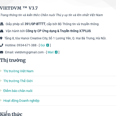
VIETDVM ™
V3.7
Trang thông tin và kiến thức Chăn nuôi Thú y uy tín và lớn nhất Việt Nam
Giấy phép số
391/GP-BTTTT
, cấp bởi Bộ Thông tin và truyền thông.
Vận hành bởi
Công ty CP Ứng dụng & Truyền thông X7PLUS
.
Tầng 8, tòa Hanoi Creative City, Số 1 Lương Yên, Q. Hai Bà Trưng, Hà Nội.
Hotline: 0934-671-388 - [
Gọi
]
Email: vietdvm@gmail.com - [
Mail
]
Thị trường
Thị trường Việt Nam
Thị trường Thế Giới
Điểm báo chăn nuôi
Hoạt động Doanh nghiệp
Kiến thức