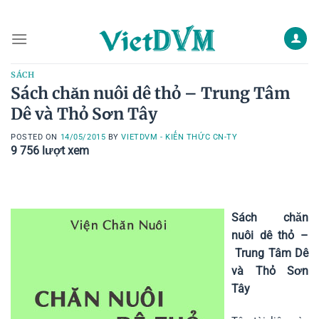
Skip
to
content
SÁCH
Sách chăn nuôi dê thỏ – Trung Tâm
Dê và Thỏ Sơn Tây
POSTED ON
14/05/2015
BY
VIETDVM - KIẾN THỨC CN-TY
9 756
lượt xem
Sách chăn
nuôi dê thỏ –
Trung Tâm Dê
và Thỏ Sơn
Tây