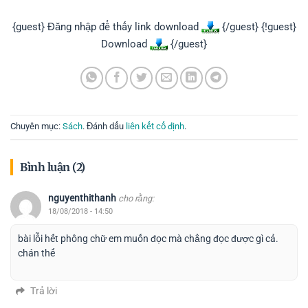
{guest} Đăng nhập để thấy link download
{/guest} {!guest}
Download
{/guest}
Chuyên mục:
Sách
. Đánh dấu
liên kết cố định
.
Bình luận (2)
nguyenthithanh
cho rằng:
18/08/2018 - 14:50
bài lỗi hết phông chữ em muốn đọc mà chẳng đọc được gì cả.
chán thế
Trả lời