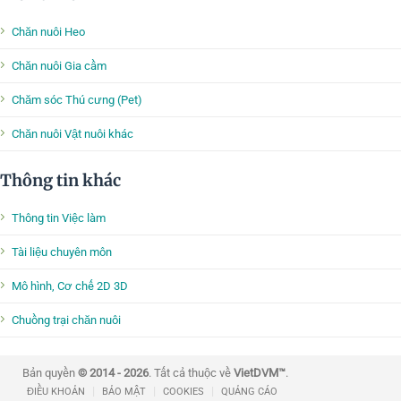
Chăn nuôi Heo
Chăn nuôi Gia cầm
Chăm sóc Thú cưng (Pet)
Chăn nuôi Vật nuôi khác
Thông tin khác
Thông tin Việc làm
Tài liệu chuyên môn
Mô hình, Cơ chế 2D 3D
Chuồng trại chăn nuôi
Bản quyền
© 2014 - 2026
. Tất cả thuộc về
VietDVM™
.
|
|
|
ĐIỀU KHOẢN
BẢO MẬT
COOKIES
QUẢNG CÁO