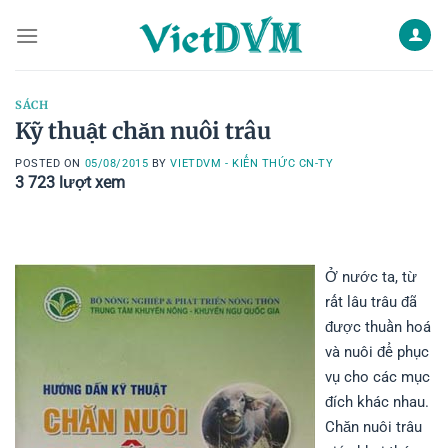
Skip
to
content
SÁCH
Kỹ thuật chăn nuôi trâu
POSTED ON
05/08/2015
BY
VIETDVM - KIẾN THỨC CN-TY
3 723
lượt xem
Ở nước ta, từ
rất lâu trâu đã
được thuần hoá
và nuôi để phục
vụ cho các mục
đích khác nhau.
Chăn nuôi trâu