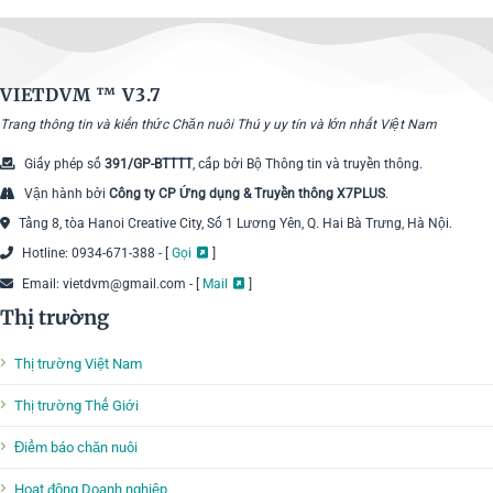
VIETDVM ™
V3.7
Trang thông tin và kiến thức Chăn nuôi Thú y uy tín và lớn nhất Việt Nam
Giấy phép số
391/GP-BTTTT
, cấp bởi Bộ Thông tin và truyền thông.
Vận hành bởi
Công ty CP Ứng dụng & Truyền thông X7PLUS
.
Tầng 8, tòa Hanoi Creative City, Số 1 Lương Yên, Q. Hai Bà Trưng, Hà Nội.
Hotline: 0934-671-388 - [
Gọi
]
Email: vietdvm@gmail.com - [
Mail
]
Thị trường
Thị trường Việt Nam
Thị trường Thế Giới
Điểm báo chăn nuôi
Hoạt động Doanh nghiệp