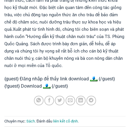
nhận thức, cách làm và phải trang bị những kiến thức khoa
học kỹ thuật mới. Đặc biệt cần quan tâm đến công tác giống
trâu, việc chủ động tạo nguồn thức ăn cho trâu để bảo đảm
chế độ chăm sóc, nuôi dưỡng trâu thực sự khoa học và hiệu
quả.Xuất phát từ tình hình đó, chúng tôi cho biên soạn và phát
hành cuốn “Hướng dẫn kỹ thuật chăn nuôi trâu” của TS. Phùng
Quốc Quảng. Sách được trình bày đơn giản, dễ hiểu, dễ áp
dụng và chúng tôi hy vọng sẽ rất bỗ ích cho cán bộ kỹ thuật
chăn nuôi thú y, cán bộ khuyến nông và bà con nông dân chăn
nuôi ở mọi miền của Tổ quốc.
{guest} Đăng nhập để thấy link download
{/guest}
{!guest} Download
{/guest}
Chuyên mục:
Sách
. Đánh dấu
liên kết cố định
.