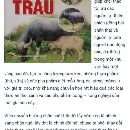
giúp khai thác
tối ưu các
nguồn lợi thiên
nhiên (đồng bãi
chăn thả) và
nguồn lợi con
người (lao động
phụ, dư thừa)
trong một khu
vực hay một
vùng nào đó, tạo ra năng lượng sức kéo, những thực phẩm
(thịt, sữa) và các phụ phẩm giết mổ (lông, da, sừng, móng…)
với giá trị cao, nhờ khả năng chuyển hóa rất hiệu quả các loại
thức ăn thô, xanh và các phụ phẩm công – nông nghiệp của
loài gia súc này.
Việc chuyển hướng chăn nuôi trâu từ lấy sức kéo là chính
sang chăn nuôi lấy thịt là chính đòi hỏi chúng ta phải thay đổi