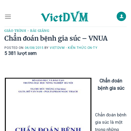
Skip
to
content
GIÁO TRÌNH - BÀI GIẢNG
Chẩn đoán bệnh gia súc – VNUA
POSTED ON
04/08/2015
BY
VIETDVM - KIẾN THỨC CN-TY
5 381
lượt xem
Chẩn đoán
bệnh gia súc
Chẩn đoán bệnh
gia súc là một
trong những