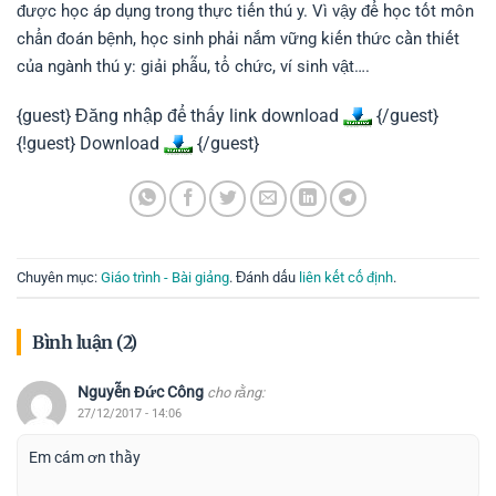
được học áp dụng trong thực tiến thú y. Vì vậy để học tốt môn
chẩn đoán bệnh, học sinh phải nắm vững kiến thức cần thiết
của ngành thú y: giải phẫu, tổ chức, ví sinh vật….
{guest} Đăng nhập để thấy link download
{/guest}
{!guest} Download
{/guest}
Chuyên mục:
Giáo trình - Bài giảng
. Đánh dấu
liên kết cố định
.
Bình luận (2)
Nguyễn Đức Công
cho rằng:
27/12/2017 - 14:06
Em cám ơn thầy