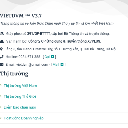
VIETDVM ™
V3.7
Trang thông tin và kiến thức Chăn nuôi Thú y uy tín và lớn nhất Việt Nam
Giấy phép số
391/GP-BTTTT
, cấp bởi Bộ Thông tin và truyền thông.
Vận hành bởi
Công ty CP Ứng dụng & Truyền thông X7PLUS
.
Tầng 8, tòa Hanoi Creative City, Số 1 Lương Yên, Q. Hai Bà Trưng, Hà Nội.
Hotline: 0934-671-388 - [
Gọi
]
Email: vietdvm@gmail.com - [
Mail
]
Thị trường
Thị trường Việt Nam
Thị trường Thế Giới
Điểm báo chăn nuôi
Hoạt động Doanh nghiệp