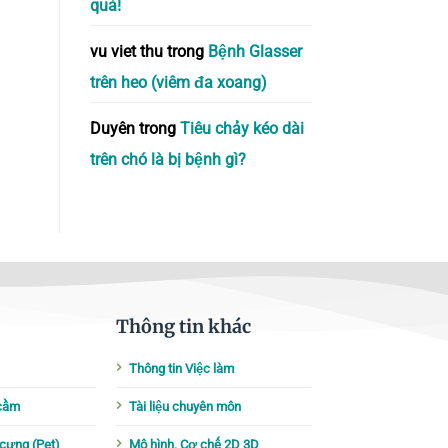
quả!
vu viet thu
trong
Bệnh Glasser
trên heo (viêm đa xoang)
Duyên
trong
Tiêu chảy kéo dài
trên chó là bị bệnh gì?
Thông tin khác
Thông tin Việc làm
 cầm
Tài liệu chuyên môn
cưng (Pet)
Mô hình, Cơ chế 2D 3D