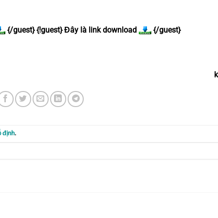
{/guest} {!guest} Đây là link download
{/guest}
k
ố định
.