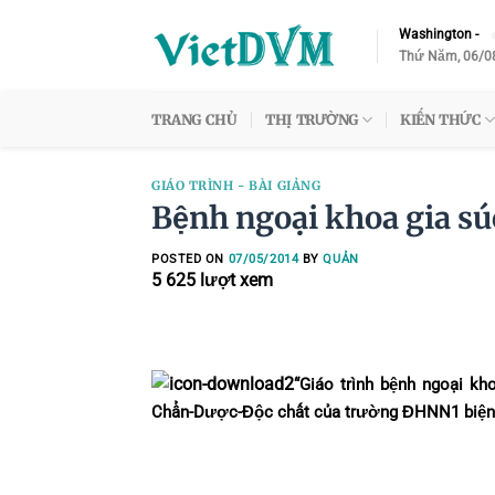
Skip
Washington
-
to
Thứ Năm, 06/0
content
TRANG CHỦ
THỊ TRƯỜNG
KIẾN THỨC
GIÁO TRÌNH - BÀI GIẢNG
Bệnh ngoại khoa gia sú
POSTED ON
07/05/2014
BY
QUẢN
5 625
lượt xem
“Giáo trình bệnh ngoại k
Chẩn-Dược-Độc chất của trường ĐHNN1 biện