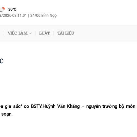
30°C
8/2026
-
03:11:02
|
24/06 Bính Ngọ
VIỆC LÀM
LUẬT
TÀI LIỆU
c
hoa gia súc” do BSTY.Huỳnh Văn Kháng – nguyên trưởng bộ môn 
 soạn.