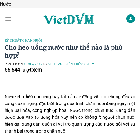
Skip
Nước
to
content
KỸ THUẬT CHĂN NUÔI
Cho heo uống nước như thế nào là phù
hợp?
POSTED ON
10/05/2017
BY
VIETDVM - KIẾN THỨC CN-TY
56 644
lượt xem
Nước
cho
heo
nó
i riêng hay tất cả các động vật nói chung đều vô
cùng quan trọng, đặc biệt trong quá trình chăn nuôi đang ngày một
hiện đại hóa, công nghiệp hóa. Nước trong chăn nuôi đang dần
được đưa vào tự động hóa vậy nên có không ít người chăn nuôi
hiện đại đang dần quên đi vai trò quan trọng của nước đối với sự
thành bại trong trong chăn nuôi.