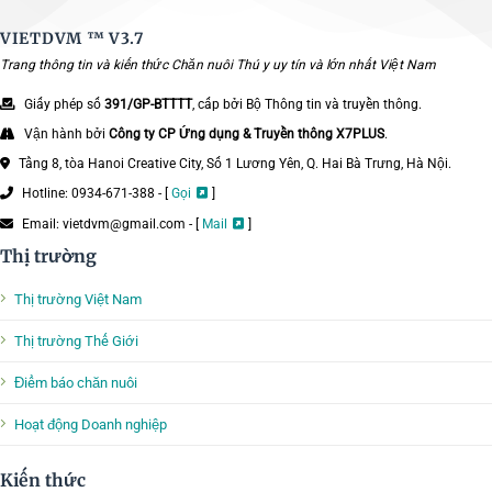
VIETDVM ™
V3.7
Trang thông tin và kiến thức Chăn nuôi Thú y uy tín và lớn nhất Việt Nam
Giấy phép số
391/GP-BTTTT
, cấp bởi Bộ Thông tin và truyền thông.
Vận hành bởi
Công ty CP Ứng dụng & Truyền thông X7PLUS
.
Tầng 8, tòa Hanoi Creative City, Số 1 Lương Yên, Q. Hai Bà Trưng, Hà Nội.
Hotline: 0934-671-388 - [
Gọi
]
Email: vietdvm@gmail.com - [
Mail
]
Thị trường
Thị trường Việt Nam
Thị trường Thế Giới
Điểm báo chăn nuôi
Hoạt động Doanh nghiệp
Kiến thức