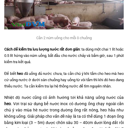
Cần 2 núm uống cho mỗi ô chuồng
Cách để kiểm tra lưu lượng nước rất đơn giản
: ta dùng một chai 1 lít hoặc
0.5 lít hứng vào núm uống, bắt đầu cho nước chảy và bấm giờ, sau 1 phút
kiểm tra kết quả.
Để biết
heo
đã uống đủ nước chưa, ta cần chú ý khi tắm cho heo mà heo
cứ uống nước ở dưới sàn chuồng hay uống từ vòi tắm thì khi đó heo đang
thiếu nước. Ta cần kiểm tra lại hệ thống nước để tìm nguyên nhân.
Nhiệt độ nước cũng có ảnh hưởng tới khả năng uống nước của
heo
. Với trại sử dụng bể nước inox có đường ống chạy ngoài cần
chú ý vào mùa hè nước trong đường ống rất nóng, heo hầu như
không uống. Giải pháp cho vấn đề này là ta có thể dùng 1 đoạn ống
bằng kim loại (3 – 5m) được chôn sâu 30 – 40cm dưới lòng đất rồi