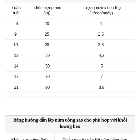
Tuần
khối lượng heo
Lượng nước tiêu thụ
tuổi
(kg)
(lit/con/ngày)
8
20
1
9
25
2,5
10
28
3,3
12
39
4,2
14
50
5
17
70
7
21
90
8,9
Bảng hướng dẫn lắp núm uống sao cho phù hợp với khối
lượng heo
Khối lượng heo (kg)
Chiều cao từ sàn tới núm uống (cm