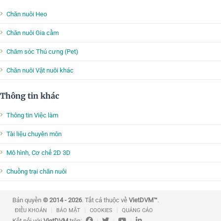
Chăn nuôi Heo
Chăn nuôi Gia cầm
Chăm sóc Thú cưng (Pet)
Chăn nuôi Vật nuôi khác
Thông tin khác
Thông tin Việc làm
Tài liệu chuyên môn
Mô hình, Cơ chế 2D 3D
Chuồng trại chăn nuôi
Bản quyền
© 2014 - 2026
. Tất cả thuộc về
VietDVM™
.
|
|
|
ĐIỀU KHOẢN
BẢO MẬT
COOKIES
QUẢNG CÁO
Kết nối với
VietDVM
trên:
|
|
|