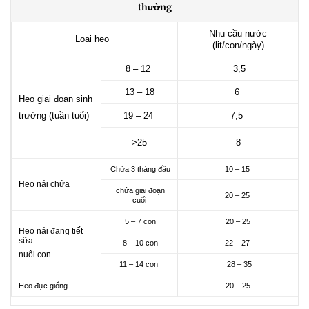
thường
Nhu cầu nước
Loại heo
(lit/con/ngày)
8 – 12
3,5
13 – 18
6
Heo giai đoạn sinh
trưởng (tuần tuổi)
19 – 24
7,5
>25
8
Chửa 3 tháng đầu
10 – 15
Heo nái chửa
chửa giai đoạn
20 – 25
cuối
5 – 7 con
20 – 25
Heo nái đang tiết
sữa
8 – 10 con
22 – 27
nuôi con
11 – 14 con
28 – 35
Heo đực giống
20 – 25