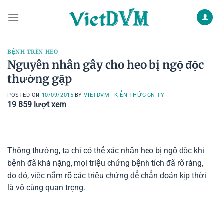
Skip
to
content
BỆNH TRÊN HEO
Nguyên nhân gây cho heo bị ngộ độc
thường gặp
POSTED ON
10/09/2015
BY
VIETDVM - KIẾN THỨC CN-TY
19 859
lượt xem
Thông thường, ta chỉ có thể xác nhận heo bị ngộ độc khi
bệnh đã khá nặng, mọi triệu chứng bệnh tích đã rõ ràng,
do đó, việc nắm rõ các triệu chứng để chẩn đoán kịp thời
là vô cùng quan trọng.