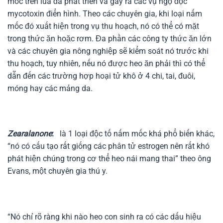
mốc trên lúa đã phát triển và gây ra các vụ ngộ độc
mycotoxin điển hình. Theo các chuyên gia, khi loại nấm
mốc đó xuất hiện trong vụ thu hoạch, nó có thể có mặt
trong thức ăn hoặc rơm. Đa phần các công ty thức ăn lớn
và các chuyên gia nông nghiệp sẽ kiểm soát nó trước khi
thu hoạch, tuy nhiên, nếu nó được heo ăn phải thì có thể
dẫn đến các trường hợp hoại tử khô ở 4 chi, tai, đuôi,
móng hay các mảng da.
Zearalanone
:
là 1 loại độc tố nấm mốc khá phổ biến khác,
“nó có cấu tạo rất giống các phân tử estrogen nên rất khó
phát hiện chúng trong cơ thể heo nái mang thai” theo ông
Evans, một chuyên gia thú y.
“Nó chỉ rõ ràng khi nào heo con sinh ra có các dấu hiệu