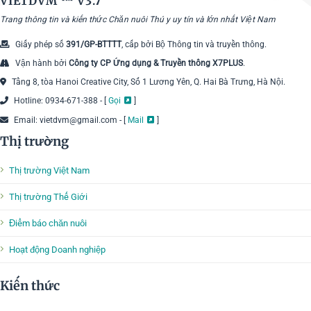
VIETDVM ™
V3.7
Trang thông tin và kiến thức Chăn nuôi Thú y uy tín và lớn nhất Việt Nam
Giấy phép số
391/GP-BTTTT
, cấp bởi Bộ Thông tin và truyền thông.
Vận hành bởi
Công ty CP Ứng dụng & Truyền thông X7PLUS
.
Tầng 8, tòa Hanoi Creative City, Số 1 Lương Yên, Q. Hai Bà Trưng, Hà Nội.
Hotline: 0934-671-388 - [
Gọi
]
Email: vietdvm@gmail.com - [
Mail
]
Thị trường
Thị trường Việt Nam
Thị trường Thế Giới
Điểm báo chăn nuôi
Hoạt động Doanh nghiệp
Kiến thức