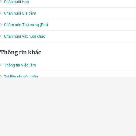
Chăn nuôi Heo
Chăn nuôi Gia cầm
Chăm sóc Thú cưng (Pet)
Chăn nuôi Vật nuôi khác
Thông tin khác
Thông tin Việc làm
Tài liệu chuyên môn
Mô hình, Cơ chế 2D 3D
Chuồng trại chăn nuôi
Bản quyền
© 2014 - 2026
. Tất cả thuộc về
VietDVM™
.
|
|
|
ĐIỀU KHOẢN
BẢO MẬT
COOKIES
QUẢNG CÁO
Kết nối với
VietDVM
trên:
|
|
|