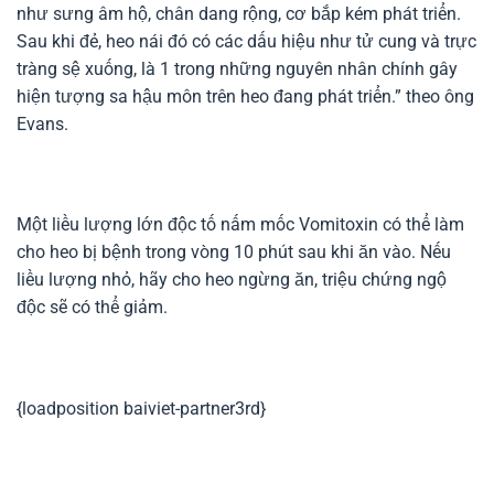
như sưng âm hộ, chân dang rộng, cơ bắp kém phát triển.
Sau khi đẻ, heo nái đó có các dấu hiệu như tử cung và trực
tràng sệ xuống, là 1 trong những nguyên nhân chính gây
hiện tượng sa hậu môn trên heo đang phát triển.” theo ông
Evans.
Một liều lượng lớn độc tố nấm mốc Vomitoxin có thể làm
cho heo bị bệnh trong vòng 10 phút sau khi ăn vào. Nếu
liều lượng nhỏ, hãy cho heo ngừng ăn, triệu chứng ngộ
độc sẽ có thể giảm.
{loadposition baiviet-partner3rd}