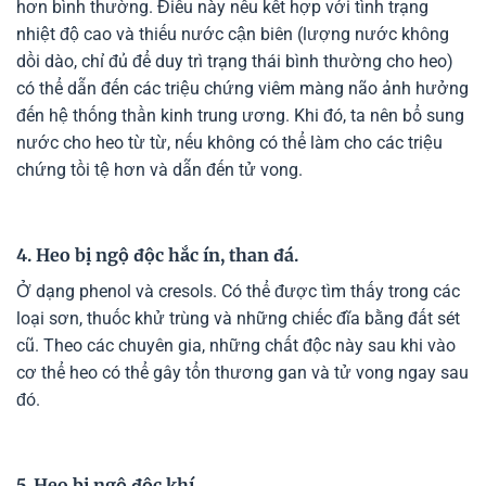
hơn bình thường. Điều này nếu kết hợp với tình trạng
nhiệt độ cao và thiếu nước cận biên (lượng nước không
dồi dào, chỉ đủ để duy trì trạng thái bình thường cho heo)
có thể dẫn đến các triệu chứng viêm màng não ảnh hưởng
đến hệ thống thần kinh trung ương. Khi đó, ta nên bổ sung
nước cho heo từ từ, nếu không có thể làm cho các triệu
chứng tồi tệ hơn và dẫn đến tử vong.
4. Heo bị ngộ độc hắc ín, than đá.
Ở dạng phenol và cresols. Có thể được tìm thấy trong các
loại sơn, thuốc khử trùng và những chiếc đĩa bằng đất sét
cũ. Theo các chuyên gia, những chất độc này sau khi vào
cơ thể heo có thể gây tổn thương gan và tử vong ngay sau
đó.
5. Heo bị ngộ độc khí.