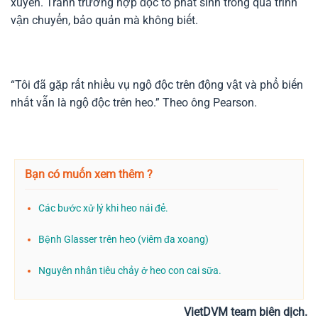
xuyên. Tránh trường hợp độc tố phát sinh trong quá trình
vận chuyển, bảo quản mà không biết.
“Tôi đã gặp rất nhiều vụ ngộ độc trên động vật và phổ biến
nhất vẫn là ngộ độc trên heo.” Theo ông Pearson.
Bạn có muốn xem thêm ?
Các bước xử lý khi heo nái đẻ.
Bệnh Glasser trên heo (viêm đa xoang)
Nguyên nhân tiêu chảy ở heo con cai sữa.
VietDVM team biên dịch.