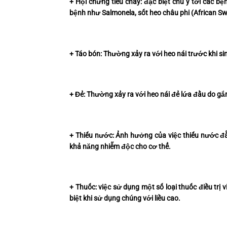
+ Hội chứng tiêu chảy: đặc biệt chú ý tới các bệ
bệnh như Salmonela, sốt heo châu phi (African Swi
+ Táo bón: Thường xảy ra với heo nái trước khi si
+ Đẻ: Thường xảy ra với heo nái đẻ lứa đầu do g
+ Thiếu nước: Ảnh hưởng của việc thiếu nước đ
khả năng nhiễm độc cho cơ thể.
+ Thuốc: việc sử dụng một số loại thuốc điều trị v
biệt khi sử dụng chúng với liều cao.