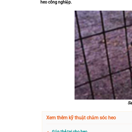
heo công nghiệp.
Sa
Xem thêm kỹ thuật chăm sóc heo
Gắn thẻ tai cho heo