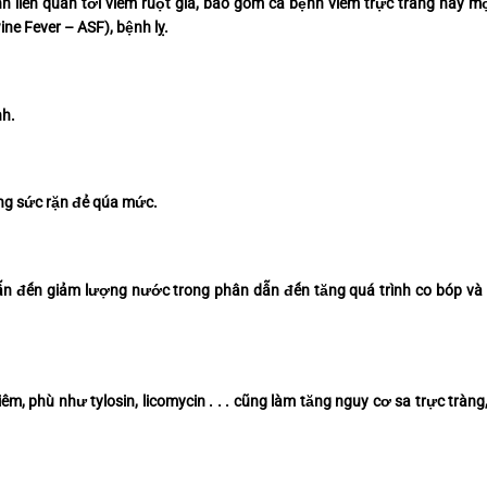
nh liên quan tới viêm ruột già, bao gồm cả bệnh viêm trực tràng hay m
ne Fever – ASF), bệnh lỵ.
nh.
ắng sức rặn đẻ qúa mức.
ẫn đến giảm lượng nước trong phân dẫn đến tăng quá trình co bóp và
iêm, phù như tylosin, licomycin . . . cũng làm tăng nguy cơ sa trực tràng