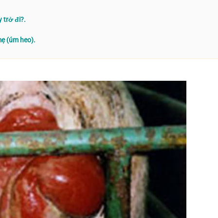
 trở đi?.
mẹ (úm heo).