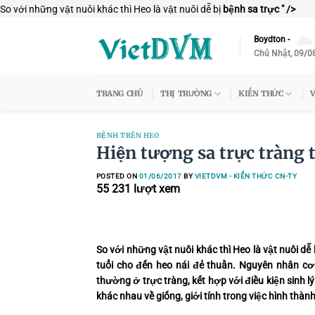
Skip
So với những vật nuôi khác thì Heo là vật nuôi dễ bị
bệnh sa trực " />
to
cont
Boydton
-
Chủ Nhật, 09/0
TRANG CHỦ
THỊ TRƯỜNG
KIẾN THỨC
V
BỆNH TRÊN HEO
Hiện tượng sa trực tràng 
POSTED ON
01/06/2017
BY
VIETDVM - KIẾN THỨC CN-TY
55 231
lượt xem
So với những vật nuôi khác thì Heo là vật nuôi dễ 
tuổi cho đến heo nái đẻ thuần. Nguyên nhân cơ
thường ở trực tràng, kết hợp với điều kiện sinh 
khác nhau về giống, giới tính trong việc hình thàn