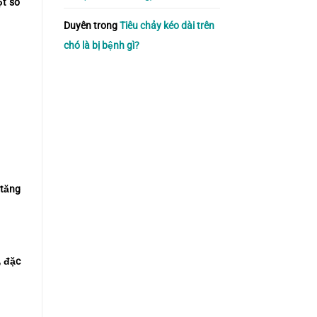
ột số
Duyên
trong
Tiêu chảy kéo dài trên
chó là bị bệnh gì?
 tăng
, đặc