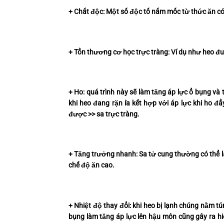
+ Chất độc: Một số độc tố nấm mốc từ thức ăn có
+ Tổn thương cơ học trực tràng: Ví dụ như heo đu
+ Ho: quá trình này sẽ làm tăng áp lực ổ bụng và
khi heo đang rặn ỉa kết hợp với áp lực khi ho đ
được >> sa trực tràng.
+ Tăng trưởng nhanh: Sa tử cung thường có thể là
chế độ ăn cao.
+ Nhiệt độ thay đổi: khi heo bị lạnh chúng nằm 
bụng làm tăng áp lực lên hậu môn cũng gây ra h