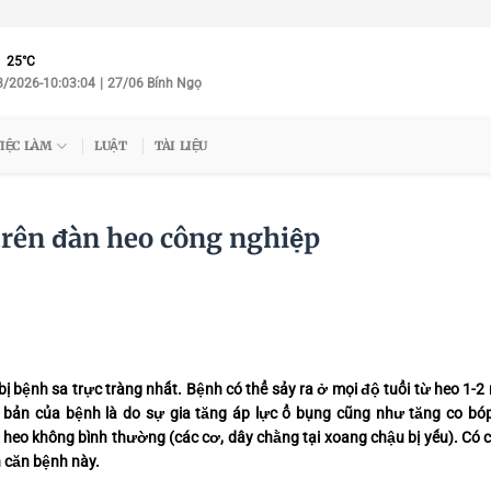
ent
25°C
8/2026
-
10:03:05
|
27/06 Bính Ngọ
IỆC LÀM
LUẬT
TÀI LIỆU
trên đàn heo công nghiệp
bị
bệnh sa trực tràng
nhất. Bệnh có thể sảy ra ở mọi độ tuổi từ heo 1-2
 bản của bệnh là do sự gia tăng áp lực ổ bụng cũng như tăng co bó
lý heo không bình thường (các cơ, dây chằng tại xoang chậu bị yếu). Có 
h căn bệnh này.