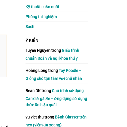
Kỹ thuật chăn nuôi
Phòng thí nghiệm
Sách
Ý KIẾN
Tuyen Nguyen
trong
Giáo trình
chuẩn đoán và nội khoa thú y
Hoàng Long
trong
Toy Poodle –
Giống chó tận tâm với chủ nhân
Bean DK
trong
Chu trình sử dụng
Canxi ở gà đẻ – ứng dụng sử dụng
thức ăn hiệu quả!
vu viet thu
trong
Bệnh Glasser trên
heo (viêm đa xoang)