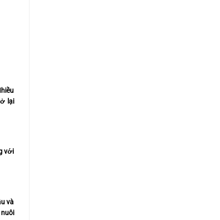
Nhiều
ở lại
g với
ầu và
 nuôi