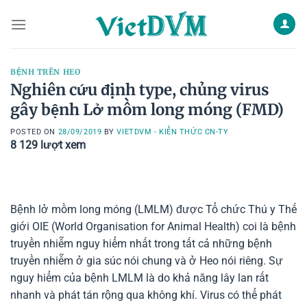
Skip
to
content
BỆNH TRÊN HEO
Nghiên cứu định type, chủng virus
gây bệnh Lở mồm long móng (FMD)
POSTED ON
28/09/2019
BY
VIETDVM - KIẾN THỨC CN-TY
8 129
lượt xem
Bệnh lở mồm long móng (LMLM) được Tổ chức Thú y Thế
giới OIE (World Organisation for Animal Health) coi là bệnh
truyền nhiễm nguy hiểm nhất trong tất cả những bệnh
truyền nhiễm ở gia súc nói chung và ở Heo nói riêng. Sự
nguy hiểm của bệnh LMLM là do khả năng lây lan rất
nhanh và phát tán rộng qua không khí. Virus có thể phát