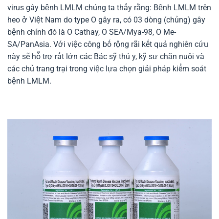
virus gây bệnh LMLM chúng ta thấy rằng: Bệnh LMLM trên
heo ở Việt Nam do type O gây ra, có 03 dòng (chủng) gây
bệnh chính đó là O Cathay, O SEA/Mya-98, O Me-
SA/PanAsia. Với việc công bố rộng rãi kết quả nghiên cứu
này sẽ hỗ trợ rất lớn các Bác sỹ thú y, kỹ sư chăn nuôi và
các chủ trang trại trong việc lựa chọn giải pháp kiểm soát
bệnh LMLM.