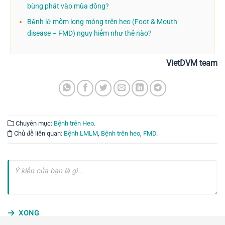
bùng phát vào mùa đông?
Bệnh lở mồm long móng trên heo (Foot & Mouth
disease – FMD) nguy hiểm như thế nào?
VietDVM team
Chuyên mục:
Bệnh trên Heo
.
Chủ đề liên quan:
Bệnh LMLM
,
Bệnh trên heo
,
FMD
.
XONG