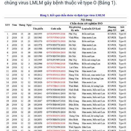
chủng virus LMLM gây bệnh thuộc về type O (Bảng 1).